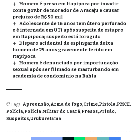
Homem é preso em Itapipoca por invadir
conta gov.br de morador de Aracaju e causar
prejuízo de R$ 50 mil
Adolescente de 16 anos tem útero perfurado
e é internada em UTI após suspeita de estupro
em Itapipoca; suspeito está foragido
Disparo acidental de espingarda deixa
homem de 25 anos gravemente ferido em
Itapipoca
Homem é denunciado por importunação
sexual após ser filmado se masturbando em
academia de condomínio na Bahia
Tags:
Apreensão
Arma de fogo
Crime
Pistola
PMCE
Polícia
Polícia Militar do Ceará
Presos
Prisão
Suspeitos
Uruburetama