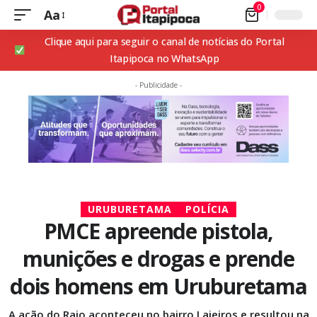
0
Aa
Clique aqui para seguir o canal de notícias do Portal
Itapipoca no WhatsApp
- Publicidade -
URUBURETAMA
POLÍCIA
PMCE apreende pistola,
munições e drogas e prende
dois homens em Uruburetama
A ação do Raio aconteceu no bairro Lajeiros e resultou na