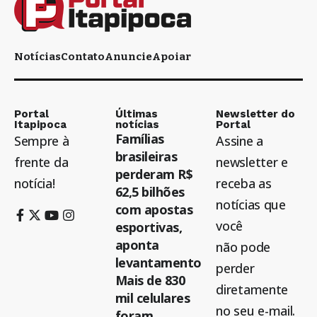
Notícias
Contato
Anuncie
Apoiar
Portal
Últimas
Newsletter do
Itapipoca
notícias
Portal
Famílias
Sempre à
Assine a
brasileiras
frente da
newsletter e
perderam R$
notícia!
receba as
62,5 bilhões
notícias que
com apostas
você
esportivas,
aponta
não pode
levantamento
perder
Mais de 830
diretamente
mil celulares
no seu e-mail.
foram