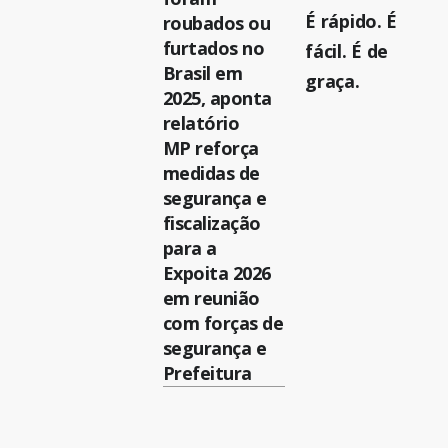
É rápido. É
roubados ou
furtados no
fácil. É de
Brasil em
graça.
2025, aponta
relatório
MP reforça
medidas de
segurança e
fiscalização
para a
Expoita 2026
em reunião
com forças de
segurança e
Prefeitura