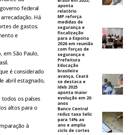
Brasil em 2025,
aponta
 governo federal
relatório
 arrecadação. Há
MP reforça
medidas de
ortes de gastos.
segurança e
fiscalização
mento e
para a Expoita
2026 em reunião
com forças de
o, em São Paulo,
segurança e
Prefeitura
sil.
Educação
 que é considerado
brasileira
avança, Ceará
 abril estagnado,
se destaca e
Ideb 2025
aponta maior
e todos os países
evolução em 20
anos
os altos para o
Banco Central
reduz taxa Selic
para 14% ao
comparação à
ano e amplia
ciclo de cortes