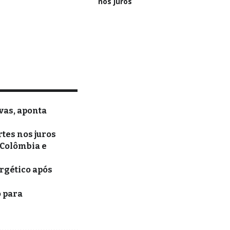
nos juros
vas, aponta
rtes nos juros
 Colômbia e
rgético após
o para