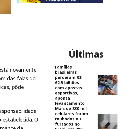
Últimas
Famílias
 está novamente
brasileiras
perderam R$
om das falas do
62,5 bilhões
icas, pôde
com apostas
esportivas,
aponta
levantamento
Mais de 830 mil
esponsabilidade
celulares foram
 estabelecida. O
roubados ou
furtados no
rmance da