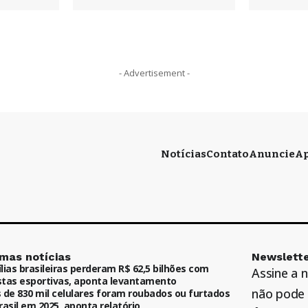
- Advertisement -
Notícias
Contato
Anuncie
Ap
imas notícias
Newslette
lias brasileiras perderam R$ 62,5 bilhões com
Assine a 
tas esportivas, aponta levantamento
não pode 
 de 830 mil celulares foram roubados ou furtados
rasil em 2025, aponta relatório