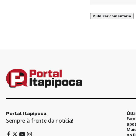
Portal Itapipoca
Últ
Famí
Sempre à frente da notícia!
apos
Mais
no B