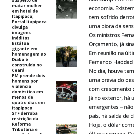
suspeito de
matar mulher
economia. Existem 
em hotel de
Itapipoca;
tem sofrido derro
Portal Itapipoca
uma piora da sensa
divulga
imagens
Os ministros Fern
inéditas
Estátua
Orçamento, já sin
gigante em
Em reunião na últ
homenagem ao
Diabo é
Fernando Haddad r
construída no
Ceará
No dia, houve tam
PM prende dois
uma prévia do de
homens por
violência
com crescimento d
doméstica em
menos de
Já no exterior, há
quatro dias em
emergentes – não 
Itapipoca
STF derruba
país, há saída de 
restrição da
Reforma
Hoje, o dólar come
Tributária e
última semana. O 