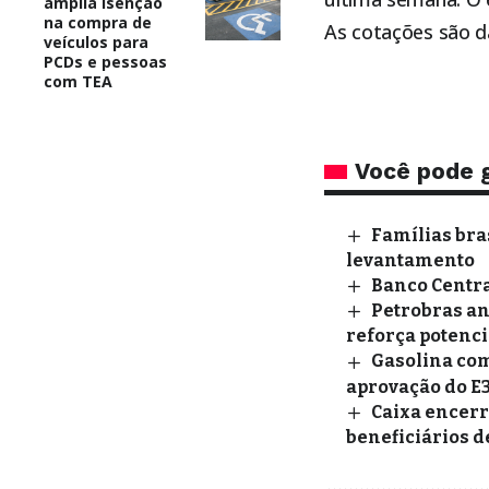
amplia isenção
na compra de
As cotações são 
veículos para
PCDs e pessoas
com TEA
Você pode 
Famílias bra
levantamento
Banco Central
Petrobras an
reforça potenci
Gasolina com
aprovação do E
Caixa encerr
beneficiários de