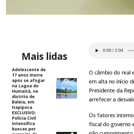
Mais lidas
Adolescente de
O câmbio do real 
17 anos morre
após se afogar
em alta no início
na Lagoa do
Presidente da Repú
Humaitá, no
distrito de
arrefecer a desva
Baleia, em
Itapipoca
EXCLUSIVO:
Os fatores intern
Polícia Civil
intensifica
fiscal do governo
buscas por
não cumprimento 