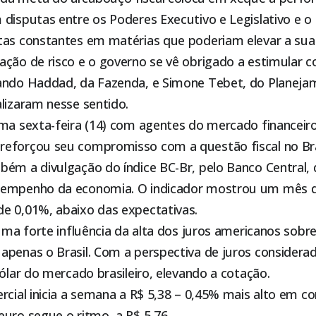
disputas entre os Poderes Executivo e Legislativo e o
tas constantes em matérias que poderiam elevar a sua
ção de risco e o governo se vê obrigado a estimular c
ando Haddad, da Fazenda, e Simone Tebet, do Planeja
alizaram nesse sentido.
ima sexta-feira (14) com agentes do mercado financeir
eforçou seu compromisso com a questão fiscal no Bra
bém a divulgação do índice BC-Br, pelo Banco Central,
sempenho da economia. O indicador mostrou um mês de
e 0,01%, abaixo das expectativas.
 uma forte influência da alta dos juros americanos sobr
apenas o Brasil. Com a perspectiva de juros considerad
dólar do mercado brasileiro, elevando a cotação.
rcial inicia a semana a R$ 5,38 – 0,45% mais alto em 
euro segue o ritmo, a R$ 5,76.