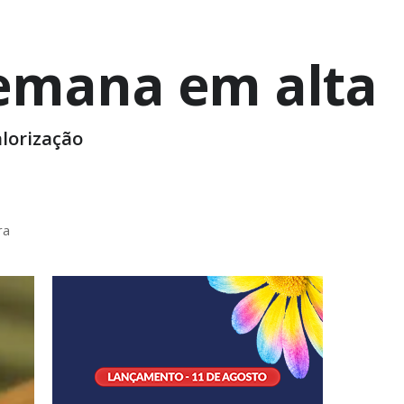
semana em alta
alorização
ra