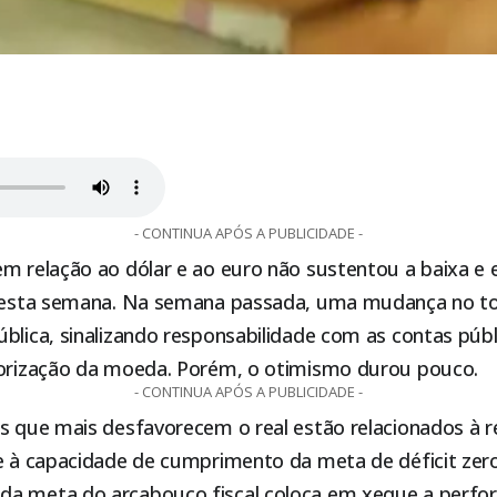
- CONTINUA APÓS A PUBLICIDADE -
em relação ao dólar e ao euro não sustentou a baixa e
 desta semana. Na semana passada, uma mudança no t
blica, sinalizando responsabilidade com as contas públ
lorização da moeda. Porém, o otimismo durou pouco.
- CONTINUA APÓS A PUBLICIDADE -
os que mais desfavorecem o real estão relacionados à r
 e à capacidade de cumprimento da meta de déficit zero
da meta do arcabouço fiscal coloca em xeque a perfo