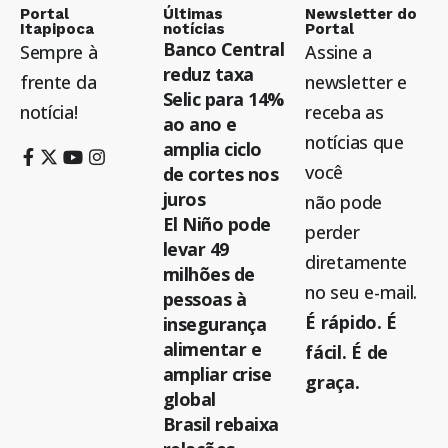
Portal
Últimas
Newsletter do
Itapipoca
notícias
Portal
Banco Central
Sempre à
Assine a
reduz taxa
frente da
newsletter e
Selic para 14%
notícia!
receba as
ao ano e
notícias que
amplia ciclo
você
de cortes nos
juros
não pode
El Niño pode
perder
levar 49
diretamente
milhões de
no seu e-mail.
pessoas à
É rápido. É
insegurança
alimentar e
fácil. É de
ampliar crise
graça.
global
Brasil rebaixa