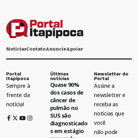
Notícias
Contato
Anuncie
Apoiar
Portal
Últimas
Newsletter do
Itapipoca
notícias
Portal
Quase 90%
Sempre à
Assine a
dos casos de
frente da
newsletter e
câncer de
notícia!
receba as
pulmão no
notícias que
SUS são
você
diagnosticado
s em estágio
não pode