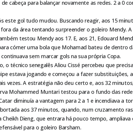
 de cabeça para balançar novamente as redes. 2 a 0 
s este gol tudo mudou. Buscando reagir, aos 15 minut
fora da área tentando surpreender o goleiro Mendy. 
também testou Mendy aos 17. E, aos 21, Edouard Mend
ara córner uma bola que Mohamad bateu de dentro d
r continuava sem marcar gols na sua própria Copa.
, o técnico senegalês Aliou Cissé percebeu que precis
pe estava jogando e começou a fazer substituições, a
ais vezes. A estratégia não deu certo e, aos 32 minut
serva Mohammed Muntari testou para o fundo das red
tar diminuía a vantagem para 2 a 1 e incendiava a tor
abortada aos 37 minutos, quando, num cruzamento rast
a Cheikh Dieng, que entrara há pouco tempo, ampliava o
fensável para o goleiro Barsham.