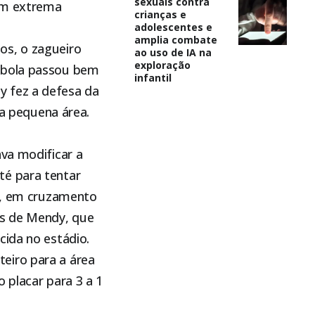
sexuais contra
com extrema
crianças e
adolescentes e
amplia combate
os, o zagueiro
ao uso de IA na
exploração
A bola passou bem
infantil
y fez a defesa da
a pequena área.
ava modificar a
té para tentar
os, em cruzamento
es de Mendy, que
cida no estádio.
eiro para a área
 placar para 3 a 1