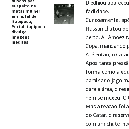
buscas por
Diedhiou apareceu
suspeito de
facilidade.
matar mulher
em hotel de
Curiosamente, apó
Itapipoca;
Portal Itapipoca
Hassan chutou de 
divulga
perto. Ali Amoez 
imagens
inéditas
Copa, mandando p
Até então, o Cata
Após tanta pressão
forma como a equi
paralisar o jogo m
para a área, o re
nem se mexeu. O Ca
Mas a reação foi 
do Catar, o reserv
com um chute inde