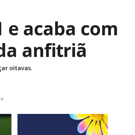
 1 e acaba com
da anfitriã
ar oitavas.
ra