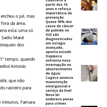
colesterol a
partir dos 10
anos e reforça
importância da
e encheu o pé, mas
prevenção
Quase 90% dos
 fora da área,
casos de câncer
eria esta: uma só
de pulmão no
SUS são
e Sadio Mané
diagnosticados
em estágio
 bloqueio dos
avançado,
aponta estudo
Itapipoca
o 1º tempo, quando
enfrenta nova
interrupção no
panhol Antonio
abastecimento
de água;
Cagece anuncia
ukhi, que não
manutenção
emergencial e
do rasteiro para
serviço da Enel
Nova lei
endurece penas
 3 minutos, Famara
para crimes