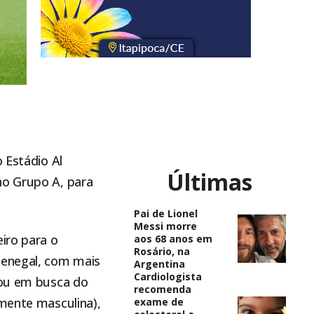
 Estádio Al
Últimas
no Grupo A, para
Pai de Lionel
Messi morre
iro para o
aos 68 anos em
Rosário, na
Senegal, com mais
Argentina
Cardiologista
nou em busca do
recomenda
amente masculina),
exame de