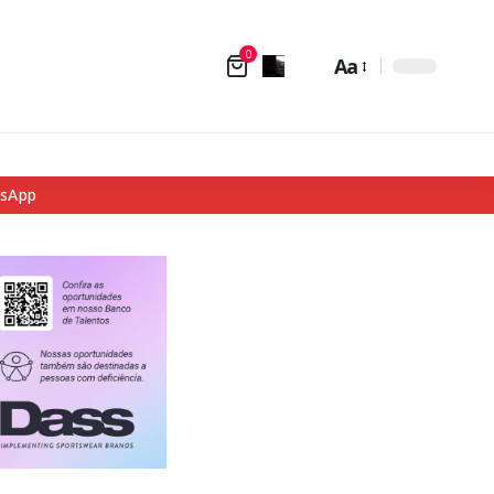
0
Aa
tsApp