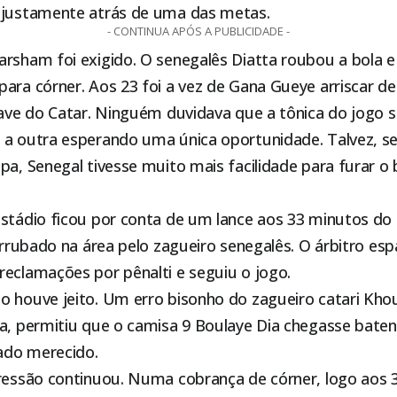
 justamente atrás de uma das metas.
- CONTINUA APÓS A PUBLICIDADE -
arsham foi exigido. O senegalês Diatta roubou a bola 
ara córner. Aos 23 foi a vez de Gana Gueye arriscar de
rave do Catar. Ninguém duvidava que a tônica do jogo s
 a outra esperando uma única oportunidade. Talvez, s
pa, Senegal tivesse muito mais facilidade para furar o
estádio ficou por conta de um lance aos 33 minutos d
derrubado na área pelo zagueiro senegalês. O árbitro es
reclamações por pênalti e seguiu o jogo.
o houve jeito. Um erro bisonho do zagueiro catari Kho
la, permitiu que o camisa 9 Boulaye Dia chegasse baten
tado merecido.
pressão continuou. Numa cobrança de córner, logo aos