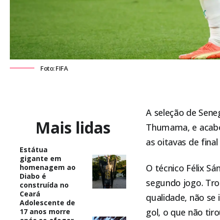
Foto: FIFA
A seleção de Seneg
Mais lidas
Thumama, e acabou
as oitavas de fina
Estátua
gigante em
O técnico Félix Sá
homenagem ao
Diabo é
segundo jogo. Tro
construída no
Ceará
qualidade, não se
Adolescente de
gol, o que não tir
17 anos morre