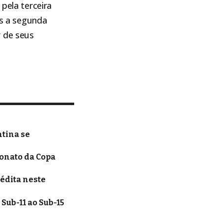
pela terceira
ós a segunda
r de seus
tina se
onato da Copa
édita neste
Sub-11 ao Sub-15