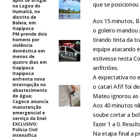
após se afogar
que se posicionou
na Lagoa do
Humaitá, no
distrito de
Aos 15 minutos, B
Baleia, em
Itapipoca
o goleiro mandou p
PM prende dois
tirando tinta da t
homens por
violência
equipe atacando e
doméstica em
menos de
estivesse nesta Co
quatro dias em
anfitriões.
Itapipoca
Itapipoca
A expectativa no 
enfrenta nova
interrupção no
o catari Afif foi 
abastecimento
Mateu ignorou as 
de água;
Cagece anuncia
Aos 40 minutos nã
manutenção
emergencial e
soube cortar a bo
serviço da Enel
fazer 1 a 0. Resul
EXCLUSIVO:
Polícia Civil
Na etapa final a 
intensifica