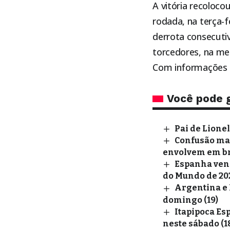
A vitória recoloco
rodada, na terça-f
derrota consecuti
torcedores, na me
Com informações d
Você pode 
Pai de Lione
Confusão mar
envolvem em br
Espanha venc
do Mundo de 20
Argentina e 
domingo (19)
Itapipoca Esp
neste sábado (1