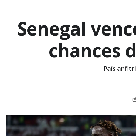
Senegal vence
chances de
País anfit