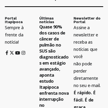
Portal
Últimas
Newsletter do
Itapipoca
notícias
Portal
Quase 90%
Sempre à
Assine a
dos casos de
frente da
newsletter e
câncer de
notícia!
receba as
pulmão no
notícias que
SUS são
você
diagnosticado
s em estágio
não pode
avançado,
perder
aponta
diretamente
estudo
no seu e-mail.
Itapipoca
É rápido. É
enfrenta nova
interrupção
fácil. É de
no
graça.