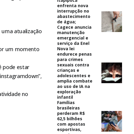
Itapipoca
enfrenta nova
interrupção no
abastecimento
de água;
Cagece anuncia
s uma atualização
manutenção
emergencial e
serviço da Enel
 por um momento
Nova lei
endurece penas
para crimes
sexuais contra
ê pode estar
crianças e
!#instagramdown”,
adolescentes e
amplia combate
ao uso de IA na
exploração
atividade no
infantil
.
Famílias
brasileiras
perderam R$
62,5 bilhões
com apostas
esportivas,