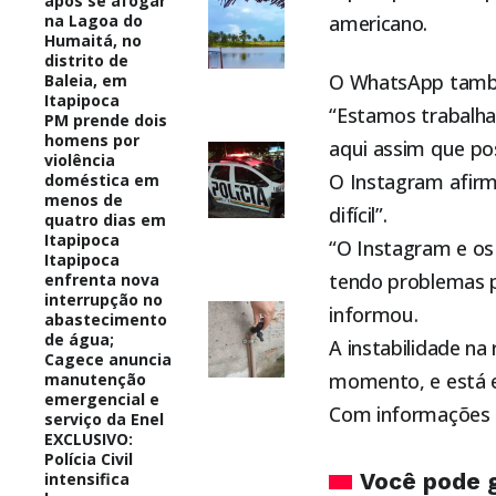
após se afogar
na Lagoa do
americano.
Humaitá, no
distrito de
O WhatsApp també
Baleia, em
Itapipoca
“Estamos trabalha
PM prende dois
homens por
aqui assim que poss
violência
O Instagram afir
doméstica em
menos de
difícil”.
quatro dias em
Itapipoca
“O Instagram e os
Itapipoca
tendo problemas p
enfrenta nova
interrupção no
informou.
abastecimento
de água;
A instabilidade na
Cagece anuncia
momento, e está e
manutenção
emergencial e
Com informações d
serviço da Enel
EXCLUSIVO:
Polícia Civil
Você pode 
intensifica