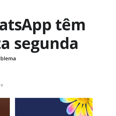
hatsApp têm
ta segunda
roblema
ra