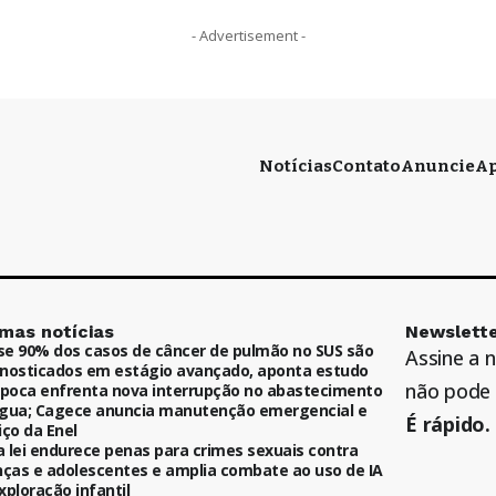
- Advertisement -
Notícias
Contato
Anuncie
Ap
imas notícias
Newslette
e 90% dos casos de câncer de pulmão no SUS são
Assine a 
nosticados em estágio avançado, aponta estudo
não pode 
ipoca enfrenta nova interrupção no abastecimento
gua; Cagece anuncia manutenção emergencial e
É rápido. 
iço da Enel
 lei endurece penas para crimes sexuais contra
nças e adolescentes e amplia combate ao uso de IA
xploração infantil