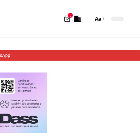
0
Aa
tsApp