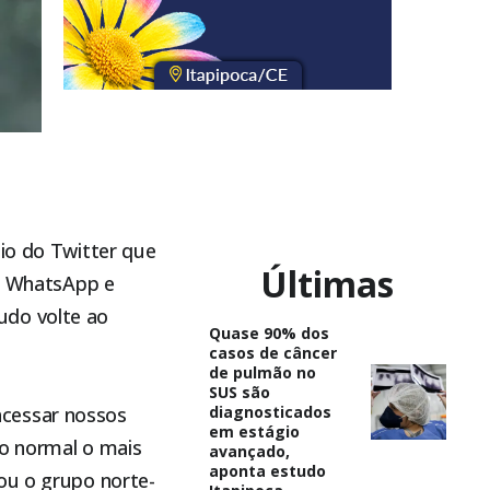
eio do Twitter que
Últimas
do WhatsApp e
udo volte ao
Quase 90% dos
casos de câncer
de pulmão no
SUS são
acessar nossos
diagnosticados
em estágio
ao normal o mais
avançado,
aponta estudo
ou o grupo norte-