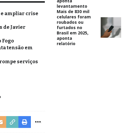
aponta
levantamento
Mais de 830 mil
 e ampliar crise
celulares foram
roubados ou
 de Javier
furtados no
Brasil em 2025,
aponta
o Fogo
relatório
nta tensão em
rrompe serviços
p