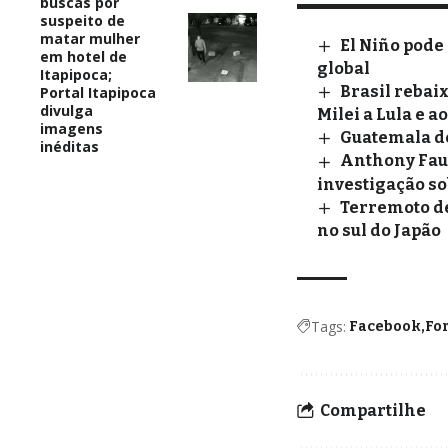
buscas por
suspeito de
matar mulher
El Niño pode
em hotel de
global
Itapipoca;
Brasil rebai
Portal Itapipoca
divulga
Milei a Lula e a
imagens
Guatemala d
inéditas
Anthony Fau
investigação so
Terremoto de
no sul do Japão
Tags:
Facebook
For
Compartilhe