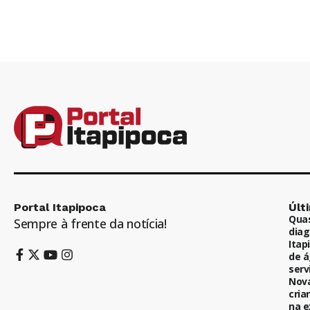
Portal Itapipoca
Últ
Quas
Sempre à frente da notícia!
diag
Itap
de á
serv
Nova
cria
na e