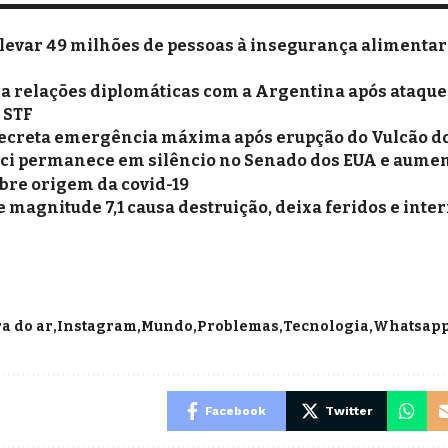
 levar 49 milhões de pessoas à insegurança alimentar
xa relações diplomáticas com a Argentina após ataques
o STF
ecreta emergência máxima após erupção do Vulcão d
ci permanece em silêncio no Senado dos EUA e aume
bre origem da covid-19
 magnitude 7,1 causa destruição, deixa feridos e inte
a do ar
Instagram
Mundo
Problemas
Tecnologia
Whatsap
Facebook
Twitter