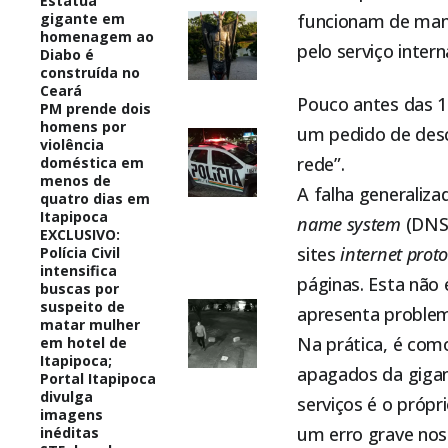
Estátua
gigante em
funcionam de mane
homenagem ao
pelo serviço inter
Diabo é
construída no
Ceará
Pouco antes das 17
PM prende dois
homens por
um pedido de desc
violência
rede”.
doméstica em
menos de
A falha generaliz
quatro dias em
Itapipoca
name system
(DNS)
EXCLUSIVO:
sites
internet proto
Polícia Civil
intensifica
páginas. Esta não 
buscas por
suspeito de
apresenta problem
matar mulher
Na prática, é com
em hotel de
Itapipoca;
apagados da gigan
Portal Itapipoca
divulga
serviços é o próp
imagens
um erro grave nos 
inéditas