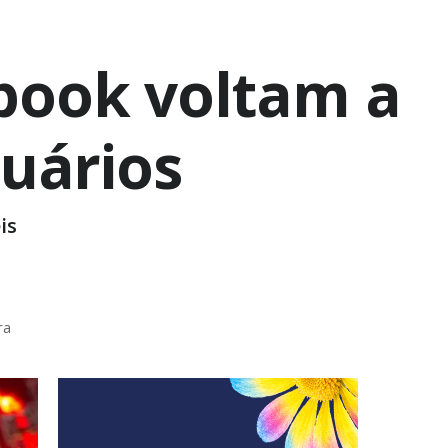
book voltam a
suários
is
ra