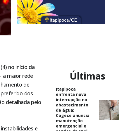
4) no início da
Últimas
– a maior rede
ilhamento de
Itapipoca
 preferido dos
enfrenta nova
interrupção no
não detalhada pelo
abastecimento
de água;
Cagece anuncia
manutenção
emergencial e
instabilidades e