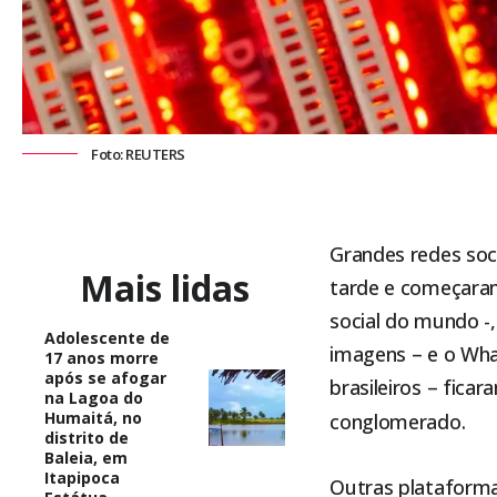
Foto: REUTERS
Grandes redes soci
Mais lidas
tarde
e começaram 
social do mundo -
Adolescente de
imagens – e o What
17 anos morre
após se afogar
brasileiros – fica
na Lagoa do
Humaitá, no
conglomerado.
distrito de
Baleia, em
Itapipoca
Outras plataforma