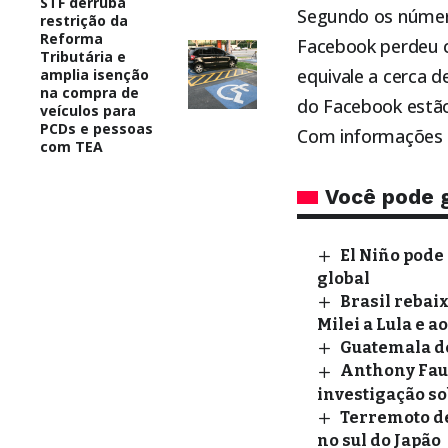
STF derruba
Segundo os número
restrição da
Reforma
Facebook perdeu c
Tributária e
equivale a cerca d
amplia isenção
na compra de
do Facebook estã
veículos para
PCDs e pessoas
Com informações d
com TEA
Você pode 
El Niño pode
global
Brasil rebai
Milei a Lula e a
Guatemala d
Anthony Fau
investigação so
Terremoto de
no sul do Japão