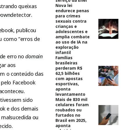
serviço da Enel
strando queixas
Nova lei
endurece penas
 Downdetector.
para crimes
sexuais contra
crianças e
cebook, publicou
adolescentes e
amplia combate
ou como “erros de
ao uso de IA na
exploração
infantil
de erro no
domain
Famílias
brasileiras
gar aos
perderam R$
am o conteúdo das
62,5 bilhões
com apostas
s pelo Facebook
esportivas,
aponta
aconteceu.
levantamento
 tivessem sido
Mais de 830 mil
celulares foram
ok e dos demais
roubados ou
furtados no
o malsucedida ou
Brasil em 2025,
ecido.
aponta