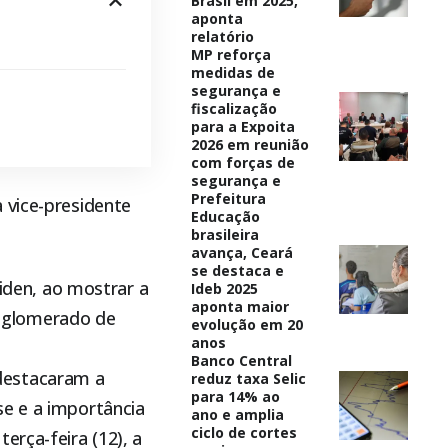
Brasil em 2025,
aponta
relatório
MP reforça
medidas de
segurança e
fiscalização
para a Expoita
2026 em reunião
com forças de
segurança e
Prefeitura
 vice-presidente
Educação
brasileira
avança, Ceará
se destaca e
Biden, ao mostrar a
Ideb 2025
aponta maior
aglomerado de
evolução em 20
anos
Banco Central
destacaram a
reduz taxa Selic
para 14% ao
se e a importância
ano e amplia
ciclo de cortes
erça-feira (12), a