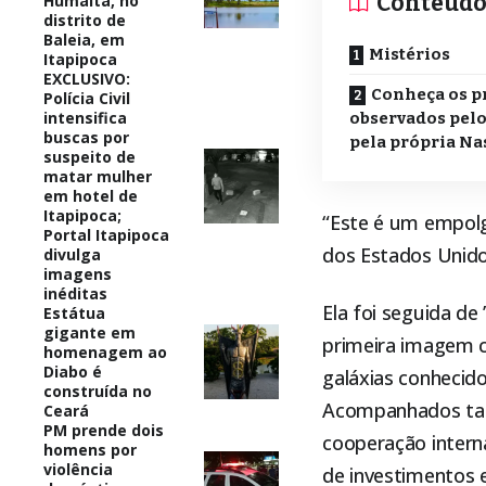
Conteúd
Humaitá, no
distrito de
Baleia, em
Mistérios
Itapipoca
EXCLUSIVO:
Conheça os p
Polícia Civil
intensifica
observados pelo
buscas por
pela própria Na
suspeito de
matar mulher
em hotel de
Itapipoca;
“Este é um empolg
Portal Itapipoca
dos Estados Unidos
divulga
imagens
inéditas
Ela foi seguida de
Estátua
gigante em
primeira imagem 
homenagem ao
Diabo é
galáxias conhecid
construída no
Acompanhados tam
Ceará
PM prende dois
cooperação intern
homens por
violência
de investimentos e