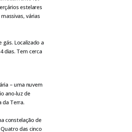
erçários estelares
 massivas, várias
 gás. Localizado a
,4 dias. Tem cerca
.
tária – uma nuvem
o ano-luz de
 da Terra.
 na constelação de
 Quatro das cinco