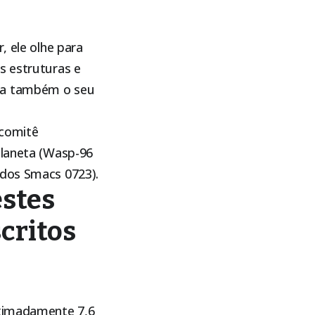
, ele olhe para
s estruturas e
nda também o seu
 comitê
planeta (Wasp-96
ados Smacs 0723).
estes
critos
oximadamente 7,6