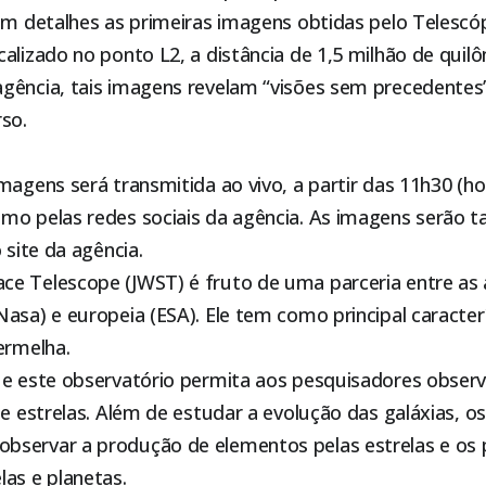
em detalhes as primeiras imagens obtidas pelo Telescó
alizado no ponto L2, a distância de 1,5 milhão de quil
gência, tais imagens revelam “visões sem precedentes”
so.
magens será transmitida ao vivo, a partir das 11h30 (horá
omo pelas redes sociais da agência. As imagens serão
o
site da agência
.
e Telescope (JWST) é fruto de uma parceria entre as 
asa) e europeia (ESA). Ele tem como principal caracter
ermelha.
ue este observatório permita aos pesquisadores obser
 e estrelas. Além de estudar a evolução das galáxias, 
servar a produção de elementos pelas estrelas e os 
as e planetas.