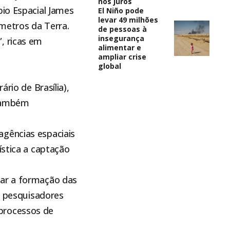
nos juros
pio Espacial James
El Niño pode
levar 49 milhões
ômetros da Terra.
de pessoas à
insegurança
, ricas em
alimentar e
ampliar crise
global
rio de Brasília),
 também
agências espaciais
ística a captação
var a formação das
os pesquisadores
processos de