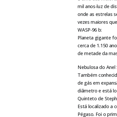
mil anos-luz de di
onde as estrelas s
vezes maiores que 
WASP-96 b:
Planeta gigante f
cerca de 1.150 ano
de metade da mass
Nebulosa do Anel 
Também conhecida
de gás em expans
diâmetro e está lo
Quinteto de Steph
Está localizado a 
Pégaso. Foi o pri