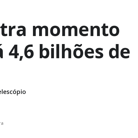
istra momento
 4,6 bilhões de
elescópio
ra