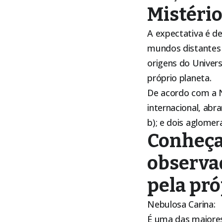
Mistéri
A expectativa é de
mundos distantes 
origens do Univer
próprio planeta.
De acordo com a N
internacional, ab
b); e dois aglome
Conheça 
observa
pela pró
Nebulosa Carina:
É uma das maiores