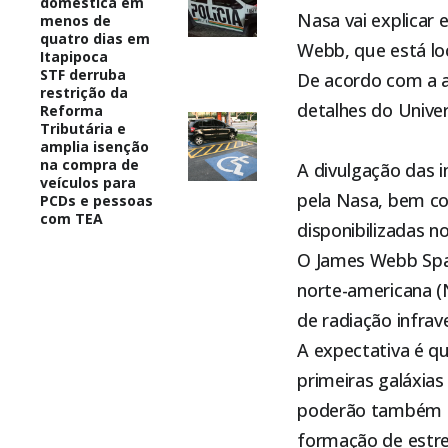
doméstica em
Nasa vai explicar 
menos de
quatro dias em
Webb, que está loc
Itapipoca
STF derruba
De acordo com a a
restrição da
detalhes do Univer
Reforma
Tributária e
amplia isenção
na compra de
A divulgação das i
veículos para
pela
Nasa
, bem c
PCDs e pessoas
com TEA
disponibilizadas n
O James Webb Spac
norte-americana (N
de radiação infrav
A expectativa é q
primeiras galáxias
poderão também ob
formação de estrel