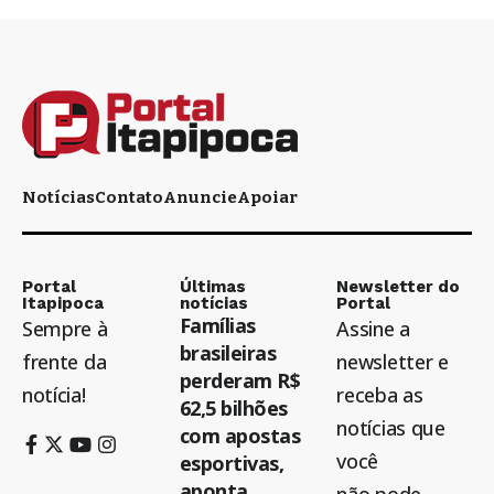
Notícias
Contato
Anuncie
Apoiar
Portal
Últimas
Newsletter do
Itapipoca
notícias
Portal
Famílias
Sempre à
Assine a
brasileiras
frente da
newsletter e
perderam R$
notícia!
receba as
62,5 bilhões
notícias que
com apostas
você
esportivas,
aponta