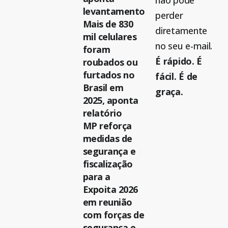
não pode
levantamento
perder
Mais de 830
diretamente
mil celulares
no seu e-mail.
foram
É rápido. É
roubados ou
furtados no
fácil. É de
Brasil em
graça.
2025, aponta
relatório
MP reforça
medidas de
segurança e
fiscalização
para a
Expoita 2026
em reunião
com forças de
segurança e