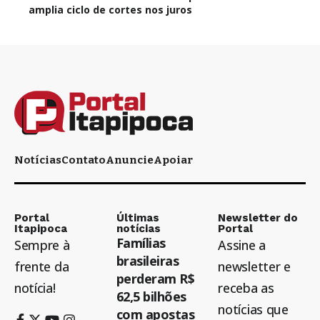
amplia ciclo de cortes nos juros
Notícias
Contato
Anuncie
Apoiar
Portal
Últimas
Newsletter do
Itapipoca
notícias
Portal
Famílias
Sempre à
Assine a
brasileiras
frente da
newsletter e
perderam R$
notícia!
receba as
62,5 bilhões
notícias que
com apostas