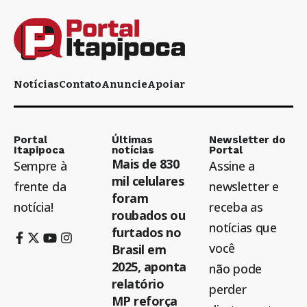
Notícias
Contato
Anuncie
Apoiar
Portal
Últimas
Newsletter do
Itapipoca
notícias
Portal
Mais de 830
Sempre à
Assine a
mil celulares
frente da
newsletter e
foram
notícia!
receba as
roubados ou
notícias que
furtados no
você
Brasil em
2025, aponta
não pode
relatório
perder
MP reforça