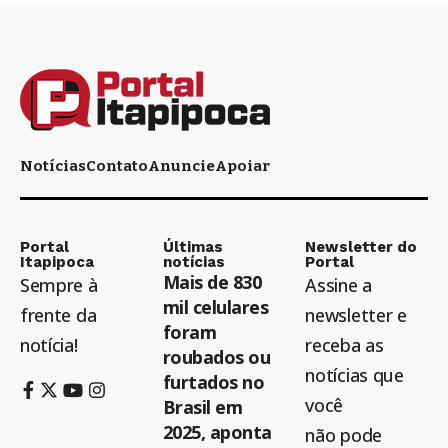
Notícias
Contato
Anuncie
Apoiar
Portal
Últimas
Newsletter do
Itapipoca
notícias
Portal
Mais de 830
Sempre à
Assine a
mil celulares
frente da
newsletter e
foram
notícia!
receba as
roubados ou
notícias que
furtados no
você
Brasil em
2025, aponta
não pode