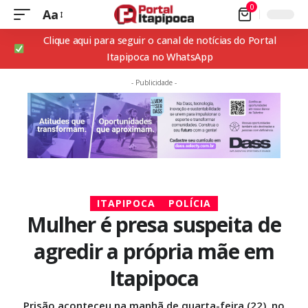
0
Aa
Clique aqui para seguir o canal de notícias do Portal
Itapipoca no WhatsApp
- Publicidade -
ITAPIPOCA
POLÍCIA
Mulher é presa suspeita de
agredir a própria mãe em
Itapipoca
Prisão aconteceu na manhã de quarta-feira (22), no