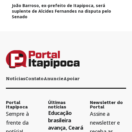
João Barroso, ex-prefeito de Itapipoca, será
suplente de Alcides Fernandes na disputa pelo
Senado
Notícias
Contato
Anuncie
Apoiar
Portal
Últimas
Newsletter do
Itapipoca
notícias
Portal
Educação
Sempre à
Assine a
brasileira
frente da
newsletter e
avança, Ceará
notícia!
receba as