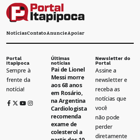
Notícias
Contato
Anuncie
Apoiar
Portal
Últimas
Newsletter do
Itapipoca
notícias
Portal
Pai de Lionel
Sempre à
Assine a
Messi morre
frente da
newsletter e
aos 68 anos
notícia!
receba as
em Rosário,
notícias que
na Argentina
você
Cardiologista
recomenda
não pode
exame de
perder
colesterol a
diretamente
partir dos 10