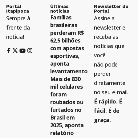
Portal
Últimas
Newsletter do
Itapipoca
notícias
Portal
Famílias
Sempre à
Assine a
brasileiras
frente da
newsletter e
perderam R$
notícia!
receba as
62,5 bilhões
notícias que
com apostas
você
esportivas,
aponta
não pode
levantamento
perder
Mais de 830
diretamente
mil celulares
no seu e-mail.
foram
É rápido. É
roubados ou
furtados no
fácil. É de
Brasil em
graça.
2025, aponta
relatório