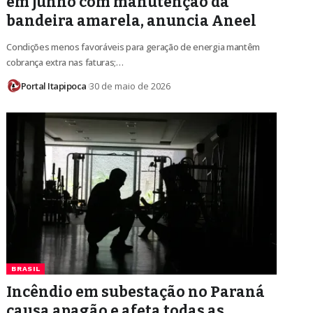
em junho com manutenção da
bandeira amarela, anuncia Aneel
Condições menos favoráveis para geração de energia mantêm
cobrança extra nas faturas;…
Portal Itapipoca
30 de maio de 2026
BRASIL
Incêndio em subestação no Paraná
causa apagão e afeta todas as