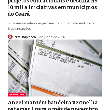
projetos educacionais e destina R$
10 mil a iniciativas em municípios
do Ceará
Programa vai selecionar pelo menos 50 propostas em todo o
Brasil; inscrições…
Portal Itapipoca
3 de junho de 2026
ECONOMIA
Aneel mantém bandeira vermelha
patamar 1 para o mês de novembro