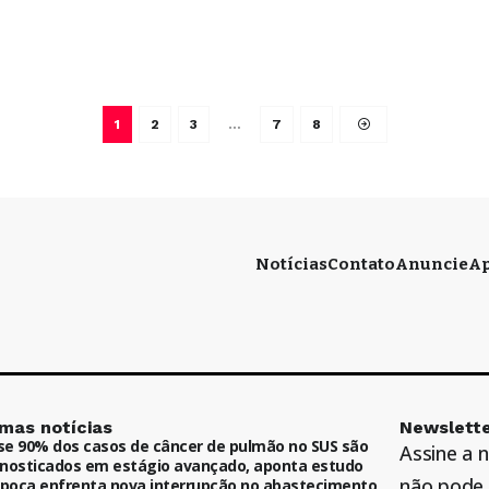
1
2
3
…
7
8
Notícias
Contato
Anuncie
Ap
imas notícias
Newslette
e 90% dos casos de câncer de pulmão no SUS são
Assine a 
nosticados em estágio avançado, aponta estudo
não pode 
ipoca enfrenta nova interrupção no abastecimento