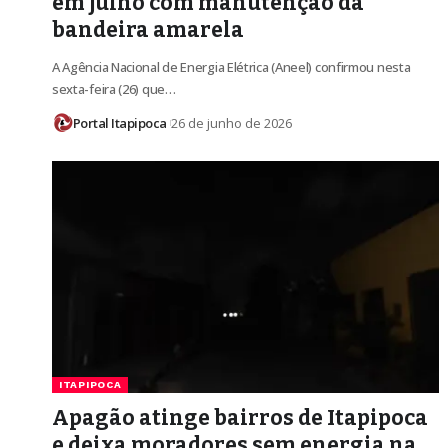
em julho com manutenção da
bandeira amarela
A Agência Nacional de Energia Elétrica (Aneel) confirmou nesta
sexta-feira (26) que…
Portal Itapipoca
26 de junho de 2026
ITAPIPOCA
Apagão atinge bairros de Itapipoca
e deixa moradores sem energia na