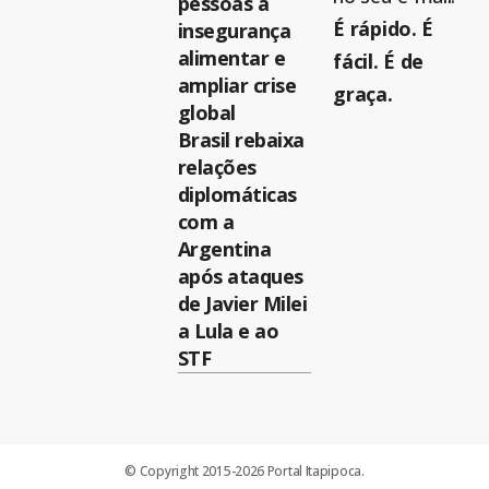
pessoas à
É rápido. É
insegurança
alimentar e
fácil. É de
ampliar crise
graça.
global
Brasil rebaixa
relações
diplomáticas
com a
Argentina
após ataques
de Javier Milei
a Lula e ao
STF
© Copyright 2015-2026 Portal Itapipoca.