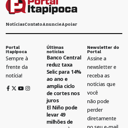
Notícias
Contato
Anuncie
Apoiar
Portal
Últimas
Newsletter do
Itapipoca
notícias
Portal
Banco Central
Sempre à
Assine a
reduz taxa
frente da
newsletter e
Selic para 14%
notícia!
receba as
ao ano e
notícias que
amplia ciclo
você
de cortes nos
juros
não pode
El Niño pode
perder
levar 49
diretamente
milhões de
no seu e-mail.