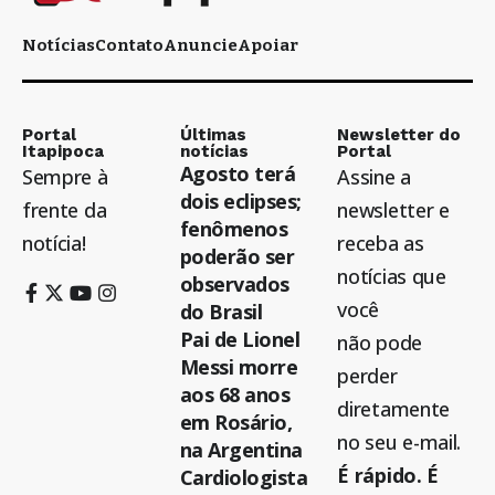
Notícias
Contato
Anuncie
Apoiar
Portal
Últimas
Newsletter do
Itapipoca
notícias
Portal
Agosto terá
Sempre à
Assine a
dois eclipses;
frente da
newsletter e
fenômenos
notícia!
receba as
poderão ser
notícias que
observados
você
do Brasil
Pai de Lionel
não pode
Messi morre
perder
aos 68 anos
diretamente
em Rosário,
no seu e-mail.
na Argentina
É rápido. É
Cardiologista