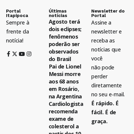
Portal
Últimas
Newsletter do
Itapipoca
notícias
Portal
Agosto terá
Sempre à
Assine a
dois eclipses;
frente da
newsletter e
fenômenos
notícia!
receba as
poderão ser
notícias que
observados
você
do Brasil
Pai de Lionel
não pode
Messi morre
perder
aos 68 anos
diretamente
em Rosário,
no seu e-mail.
na Argentina
É rápido. É
Cardiologista
recomenda
fácil. É de
exame de
graça.
colesterol a
partir dos 10