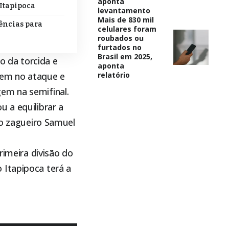
aponta
 Itapipoca
levantamento
Mais de 830 mil
dências para
celulares foram
roubados ou
furtados no
Brasil em 2025,
 da torcida e
aponta
bem no ataque e
relatório
em na semifinal.
u a equilibrar a
 o zagueiro Samuel
rimeira divisão do
 o
Itapipoca
terá a