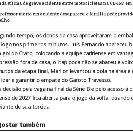
da vítima de grave acidente entre motocicletas na CE-168, em
professor morto em acidente desaparece, e família pede provi
relho
egundo tempo, os donos da casa aproveitaram o embalo
 logo nos primeiros minutos. Luís Fernando apareceu 
gol do Crato, colocando a equipe caririense em vantag
ressão fora de casa, o
Itapipoca
não se abateu e volto
nutos da etapa final, Marllon levantou a bola na área e
lizar e garantir o empate do Garoto Travesso.
 decisão pela vaga na final da Série B e pelo acesso à p
se de 2027 fica aberta para o jogo da volta, quando
diante de sua torcida.
gostar também