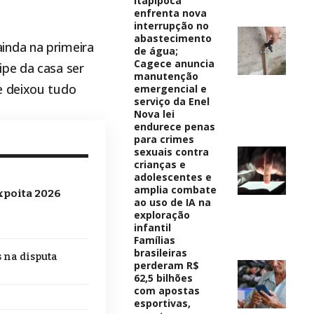
Itapipoca
enfrenta nova
interrupção no
abastecimento
inda na primeira
de água;
Cagece anuncia
ipe da casa ser
manutenção
e deixou tudo
emergencial e
serviço da Enel
Nova lei
endurece penas
para crimes
sexuais contra
crianças e
adolescentes e
amplia combate
xpoita 2026
ao uso de IA na
exploração
infantil
Famílias
brasileiras
s na disputa
perderam R$
62,5 bilhões
com apostas
esportivas,