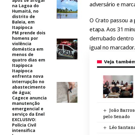
após se afogar
adversário e marc
na Lagoa do
Humaitá, no
distrito de
O Crato passou a 
Baleia, em
Itapipoca
etapa. Aos 31 min
PM prende dois
derrubado dentro 
homens por
violência
igual no marcador
doméstica em
menos de
quatro dias em
Veja també
Itapipoca
Itapipoca
enfrenta nova
interrupção no
abastecimento
de água;
Cagece anuncia
manutenção
emergencial e
João Barros
serviço da Enel
pelo Senado
EXCLUSIVO:
Polícia Civil
Léo Santana
intensifica