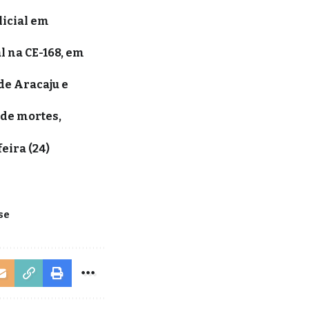
licial em
l na CE-168, em
de Aracaju e
 de mortes,
eira (24)
se