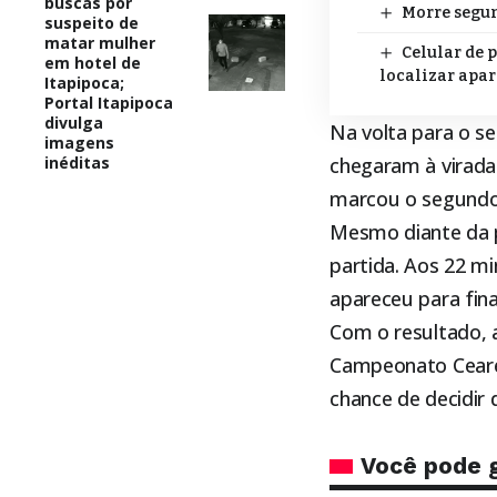
buscas por
Morre segun
suspeito de
matar mulher
Celular de 
em hotel de
localizar apa
Itapipoca;
Portal Itapipoca
divulga
Na volta para o s
imagens
inéditas
chegaram à virada
marcou o segundo 
Mesmo diante da p
partida. Aos 22 mi
apareceu para fina
Com o resultado, a
Campeonato Cearen
chance de decidir 
Você pode 