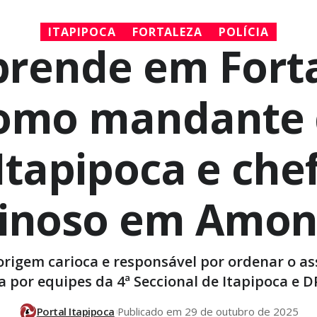
ITAPIPOCA
FORTALEZA
POLÍCIA
l prende em For
omo mandante 
tapipoca e che
minoso em Amon
 origem carioca e responsável por ordenar o as
a por equipes da 4ª Seccional de Itapipoca e D
Portal Itapipoca
Publicado em 29 de outubro de 2025