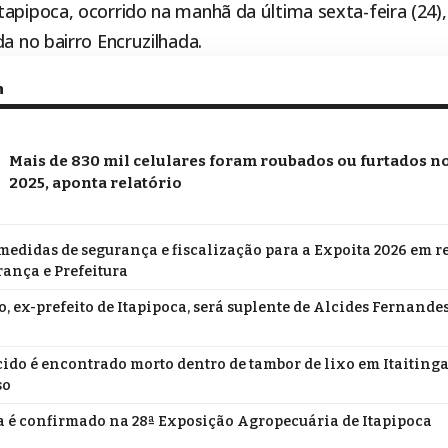
tapipoca
, ocorrido na manhã da última sexta-feira (24
da no bairro Encruzilhada.
m
Mais de 830 mil celulares foram roubados ou furtados n
2025, aponta relatório
medidas de segurança e fiscalização para a Expoita 2026 em 
rança e Prefeitura
o, ex-prefeito de Itapipoca, será suplente de Alcides Fernande
do é encontrado morto dentro de tambor de lixo em Itaitinga;
so
 é confirmado na 28ª Exposição Agropecuária de Itapipoca