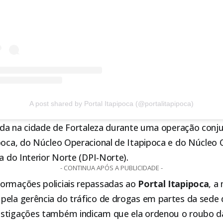
A post shared by Portal Itapipoca (@portalitapipoca)
zada na cidade de Fortaleza durante uma operação conju
poca
, do Núcleo Operacional de
Itapipoca
e do Núcleo O
ia do Interior Norte (DPI-Norte).
- CONTINUA APÓS A PUBLICIDADE -
ormações policiais repassadas ao
Portal
Itapipoca
, a
pela gerência do tráfico de drogas em partes da sede 
vestigações também indicam que ela ordenou o
roubo d