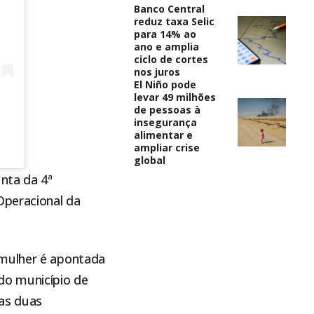
Banco Central
reduz taxa Selic
para 14% ao
ano e amplia
ciclo de cortes
nos juros
El Niño pode
levar 49 milhões
de pessoas à
insegurança
alimentar e
ampliar crise
global
nta da 4ª
peracional da
 mulher é apontada
do município de
as duas