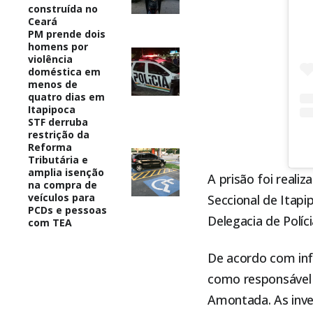
construída no
Ceará
PM prende dois
homens por
violência
doméstica em
menos de
quatro dias em
Itapipoca
STF derruba
restrição da
Reforma
Tributária e
amplia isenção
A prisão foi reali
na compra de
veículos para
Seccional de
Itapi
PCDs e pessoas
Delegacia de Políc
com TEA
De acordo com inf
como responsável 
Amontada
. As in