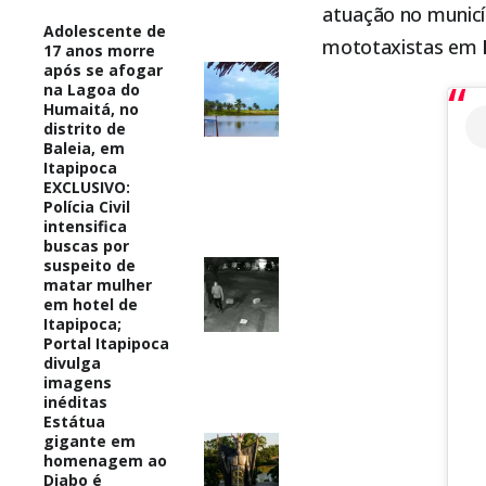
atuação no munic
Adolescente de
mototaxistas em
17 anos morre
após se afogar
na Lagoa do
Humaitá, no
distrito de
Baleia, em
Itapipoca
EXCLUSIVO:
Polícia Civil
intensifica
buscas por
suspeito de
matar mulher
em hotel de
Itapipoca;
Portal Itapipoca
divulga
imagens
inéditas
Estátua
gigante em
homenagem ao
Diabo é