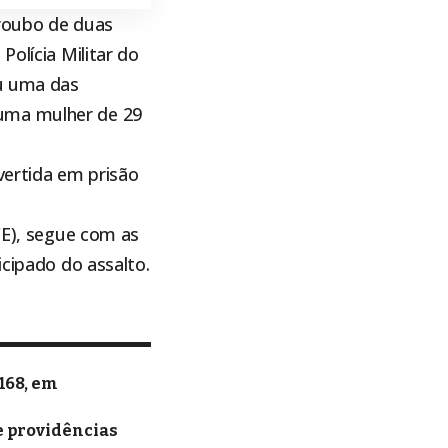
 roubo de duas
Polícia Militar do
u uma das
 uma mulher de 29
nvertida em prisão
CE), segue com as
icipado do assalto.
168, em
e providências