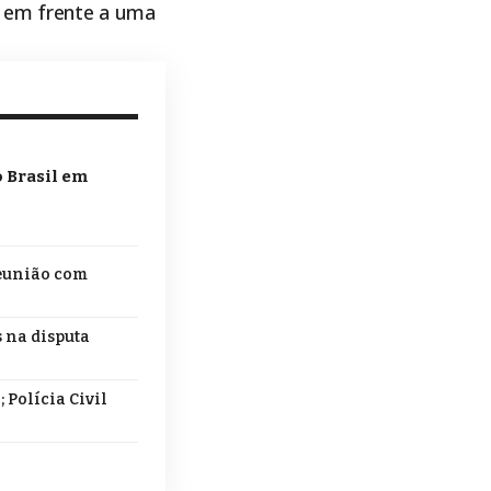
), em frente a uma
o Brasil em
reunião com
s na disputa
 Polícia Civil