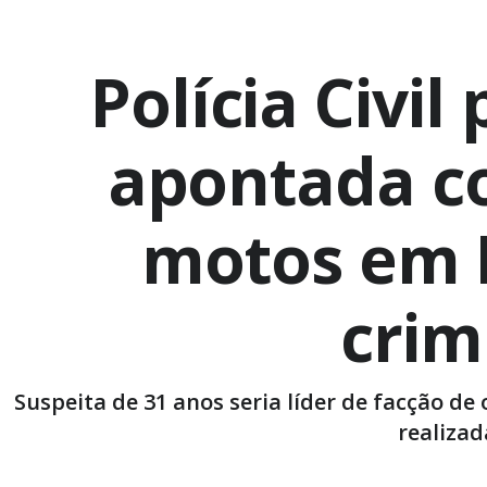
Polícia Civi
apontada c
motos em I
cri
Suspeita de 31 anos seria líder de facção de
realizad