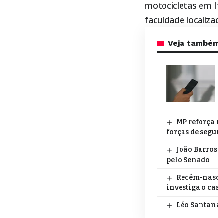
motocicletas em I
faculdade localiza
Veja també
MP reforça 
forças de segu
João Barros
pelo Senado
Recém-nasci
investiga o ca
Léo Santana