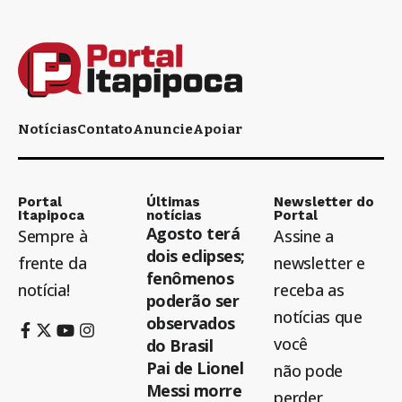
Notícias
Contato
Anuncie
Apoiar
Portal
Últimas
Newsletter do
Itapipoca
notícias
Portal
Agosto terá
Sempre à
Assine a
dois eclipses;
frente da
newsletter e
fenômenos
notícia!
receba as
poderão ser
notícias que
observados
você
do Brasil
Pai de Lionel
não pode
Messi morre
perder