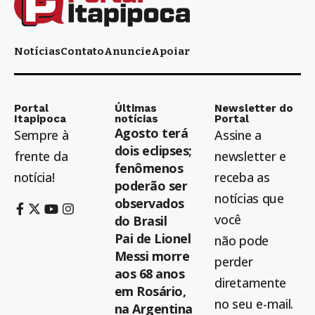
Notícias
Contato
Anuncie
Apoiar
Portal
Últimas
Newsletter do
Itapipoca
notícias
Portal
Agosto terá
Sempre à
Assine a
dois eclipses;
frente da
newsletter e
fenômenos
notícia!
receba as
poderão ser
notícias que
observados
você
do Brasil
Pai de Lionel
não pode
Messi morre
perder
aos 68 anos
diretamente
em Rosário,
no seu e-mail.
na Argentina