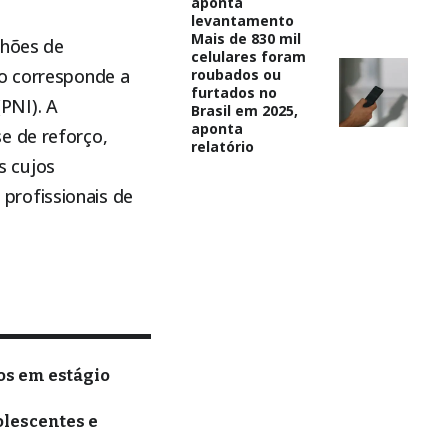
aponta
levantamento
Mais de 830 mil
lhões de
celulares foram
ão corresponde a
roubados ou
furtados no
PNI). A
Brasil em 2025,
aponta
e de reforço,
relatório
s cujos
profissionais de
os em estágio
olescentes e