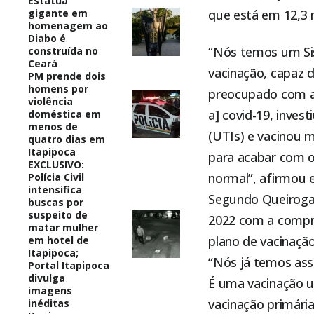
Estátua
gigante em
que está em 12,3 m
homenagem ao
Diabo é
“Nós temos um Sis
construída no
Ceará
vacinação, capaz 
PM prende dois
homens por
preocupado com a v
violência
a] covid-19, invest
doméstica em
menos de
(UTIs) e vacinou m
quatro dias em
Itapipoca
para acabar com o
EXCLUSIVO:
normal”, afirmou 
Polícia Civil
intensifica
Segundo Queiroga,
buscas por
suspeito de
2022 com a compra
matar mulher
plano de vacinação
em hotel de
Itapipoca;
“Nós já temos ass
Portal Itapipoca
divulga
É uma vacinação 
imagens
vacinação primári
inéditas