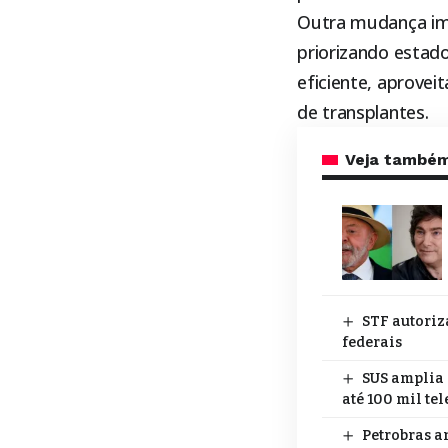
Outra mudança imp
priorizando estado
eficiente, aprove
de transplantes.
Veja també
STF autoriz
federais
SUS amplia 
até 100 mil te
Petrobras a