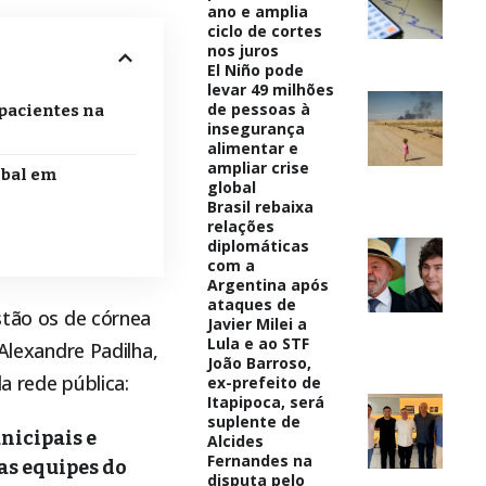
ano e amplia
ciclo de cortes
nos juros
El Niño pode
levar 49 milhões
de pessoas à
 pacientes na
insegurança
alimentar e
ampliar crise
obal em
global
Brasil rebaixa
relações
diplomáticas
com a
Argentina após
ataques de
stão os de córnea
Javier Milei a
Lula e ao STF
 Alexandre Padilha,
João Barroso,
a rede pública:
ex-prefeito de
Itapipoca, será
suplente de
nicipais e
Alcides
Fernandes na
as equipes do
disputa pelo