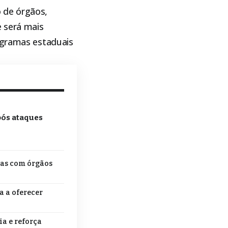
 de órgãos,
e será mais
rogramas estaduais
pós ataques
tas com órgãos
a a oferecer
a e reforça