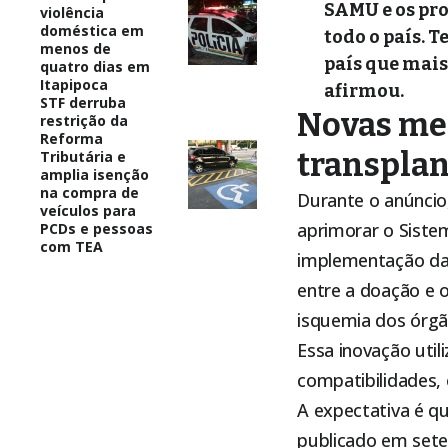
SAMU e os pro
violência
doméstica em
todo o país. 
menos de
país que mais
quatro dias em
Itapipoca
afirmou.
STF derruba
Novas med
restrição da
Reforma
transplan
Tributária e
amplia isenção
na compra de
Durante o anúncio
veículos para
aprimorar o Siste
PCDs e pessoas
com TEA
implementação d
entre a doação e o
isquemia dos órgã
Essa inovação uti
compatibilidades,
A expectativa é q
publicado em sete