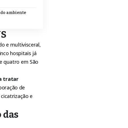
 do ambiente
US
o e multivisceral,
inco hospitais já
 e quatro em São
 tratar
rporação de
cicatrização e
 das