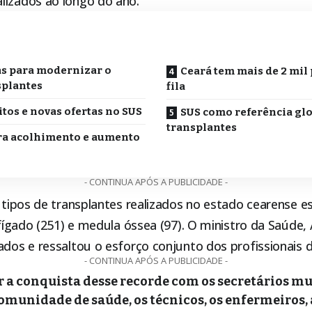
lizados ao longo do ano.
o
s para modernizar o
Ceará tem mais de 2 mil
splantes
fila
tos e novas ofertas no SUS
SUS como referência gl
transplantes
a acolhimento e aumento
- CONTINUA APÓS A PUBLICIDADE -
s tipos de transplantes realizados no estado cearense e
, fígado (251) e medula óssea (97). O ministro da Saúde,
ados e ressaltou o esforço conjunto dos profissionais d
- CONTINUA APÓS A PUBLICIDADE -
r a conquista desse recorde com os secretários mu
comunidade de saúde, os técnicos, os enfermeiros, 