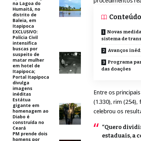
procedimentos rea
na Lagoa do
Humaitá, no
distrito de
Conteúd
Baleia, em
Itapipoca
EXCLUSIVO:
Novas medida
Polícia Civil
sistema de tran
intensifica
buscas por
Avanços inédi
suspeito de
matar mulher
Programa par
em hotel de
das doações
Itapipoca;
Portal Itapipoca
divulga
imagens
Entre os principai
inéditas
Estátua
(1.330), rim (254)
gigante em
celebrou os result
homenagem ao
Diabo é
construída no
“Quero dividi
Ceará
PM prende dois
estaduais, a 
homens por