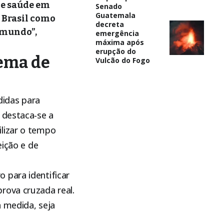
de saúde em
Senado
Guatemala
o Brasil como
decreta
 mundo”,
emergência
máxima após
erupção do
tema de
Vulcão do Fogo
didas para
 destaca-se a
lizar o tempo
eição e de
 para identificar
rova cruzada real.
a medida, seja