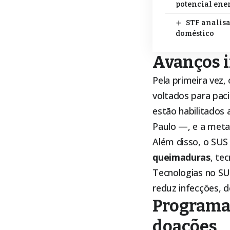
potencial ener
STF analisa
doméstico
Avanços i
Pela primeira vez,
voltados para pacie
estão habilitados
Paulo —, e a meta
Além disso, o SUS
queimaduras
, te
Tecnologias no SUS
reduz infecções, d
Programa
doações