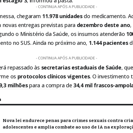
 estágio 3
, informou a pasta.
- CONTINUA APÓS A PUBLICIDADE -
emessa, chegaram
11.978 unidades
do medicamento. Ao
m novas entregas previstas para
dezembro deste ano
,
egundo o Ministério da Saúde, os insumos atenderão
10
nto no SUS. Ainda no próximo ano,
1.144 pacientes
d
- CONTINUA APÓS A PUBLICIDADE -
rá repassado às
secretarias estaduais de Saúde
, qu
orme os
protocolos clínicos vigentes
. O investimento 
9,3 milhões
para a compra de
34,4 mil frascos-ampol
m
Nova lei endurece penas para crimes sexuais contra cri
adolescentes e amplia combate ao uso de IA na exploraçã