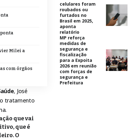
celulares foram
roubados ou
furtados no
onta
Brasil em 2025,
aponta
relatório
aponta
MP reforça
medidas de
segurança e
ier Milei a
fiscalização
para a Expoita
2026 em reunião
tas com órgãos
com forças de
segurança e
Prefeitura
Saúde
, José
vo tratamento
ma.
ação que vai
tivo, que é
eiro. O