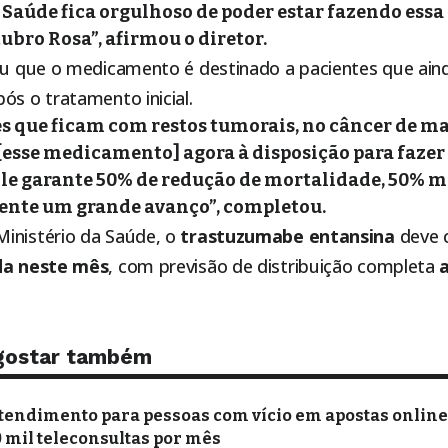
 Saúde fica orgulhoso de poder estar fazendo essa
ubro Rosa”, afirmou o diretor.
cou que o medicamento é destinado a pacientes que ai
ós o tratamento inicial.
s que ficam com restos tumorais, no câncer de m
[esse medicamento] agora à disposição para faze
le garante 50% de redução de mortalidade, 50% m
mente um grande avanço”, completou.
inistério da Saúde, o
trastuzumabe entansina
deve 
da neste mês
, com previsão de distribuição completa
a
gostar também
tendimento para pessoas com vício em apostas online 
0 mil teleconsultas por mês