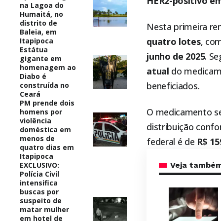
HER2-positivo em
na Lagoa do
Humaitá, no
distrito de
Nesta primeira r
Baleia, em
quatro lotes
, co
Itapipoca
Estátua
junho de 2025
. S
gigante em
homenagem ao
atual
do medicame
Diabo é
beneficiados.
construída no
Ceará
PM prende dois
O medicamento se
homens por
violência
distribuição conf
doméstica em
menos de
federal é de
R$ 15
quatro dias em
Itapipoca
EXCLUSIVO:
Veja també
Polícia Civil
intensifica
buscas por
suspeito de
matar mulher
em hotel de