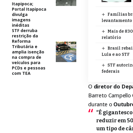
Itapipoca;
Portal Itapipoca
divulga
Famílias br
imagens
levantamento
inéditas
STF derruba
Mais de 830
restrição da
relatório
Reforma
Tributária e
Brasil reba
amplia isenção
Lula e ao STF
na compra de
veículos para
STF autoriz
PCDs e pessoas
federais
com TEA
O
diretor do Dep
Barreto Campello 
durante o
Outubr
“É gigantesco
reduzir em 50
um tipo de câ