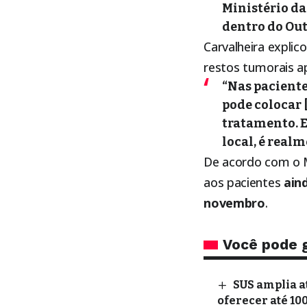
Ministério da
dentro do Out
Carvalheira expli
restos tumorais ap
“Nas paciente
pode colocar 
tratamento. E
local, é real
De acordo com o M
aos pacientes
ain
novembro
.
Você pode 
SUS amplia a
oferecer até 10