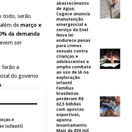
abastecimento
de água;
Cagece anuncia
 todo, serão
manutenção
 além de
março e
emergencial e
serviço da Enel
0% da demanda
Nova lei
endurece penas
evem ser
para crimes
sexuais contra
crianças e
adolescentes e
e farão a
amplia combate
ao uso de IA na
total do governo
exploração
infantil
a
.
Famílias
brasileiras
perderam R$
62,5 bilhões
com apostas
esportivas,
aponta
anças e
levantamento
o infantil
Mais de 830 mil