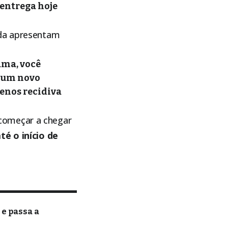
 entrega hoje
nda apresentam
ama, você
r um novo
enos recidiva
começar a chegar
té o início de
e passa a