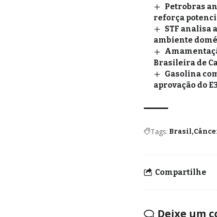
Petrobras an
reforça potenci
STF analisa 
ambiente domé
Amamentação 
Brasileira de C
Gasolina com
aprovação do E
Tags:
Brasil
Cânce
Compartilhe
Deixe um c