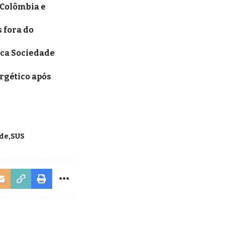
 Colômbia e
 fora do
aca Sociedade
rgético após
úde
SUS