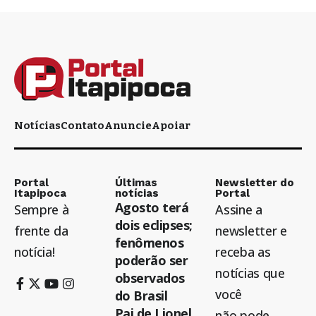
Notícias
Contato
Anuncie
Apoiar
Portal
Últimas
Newsletter do
Itapipoca
notícias
Portal
Agosto terá
Sempre à
Assine a
dois eclipses;
frente da
newsletter e
fenômenos
notícia!
receba as
poderão ser
notícias que
observados
você
do Brasil
Pai de Lionel
não pode