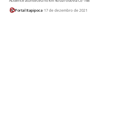
Acidente aconteceu no km 40 da rodovia CE-168
Portal Itapipoca
17 de dezembro de 2021