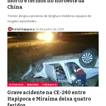
morto e feridos no noroeste da
China
Tremor atingiu a província de Qinghai e mobilizou equipes de
resgate; autoridades…
Portal Itapipoca
16 de junho de 2026
ITAPIPOCA
MIRAÍMA
TRÂNSITO
Grave acidente na CE-240 entre
Itapipoca e Miraíma deixa quatro
feridos