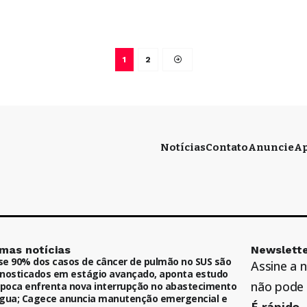
1
2
Notícias
Contato
Anuncie
Ap
imas notícias
Newslette
e 90% dos casos de câncer de pulmão no SUS são
Assine a 
nosticados em estágio avançado, aponta estudo
não pode 
ipoca enfrenta nova interrupção no abastecimento
gua; Cagece anuncia manutenção emergencial e