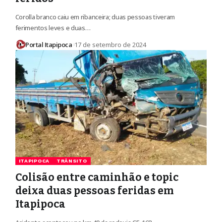
Corolla branco caiu em ribanceira; duas pessoas tiveram
ferimentos leves e duas…
Portal Itapipoca
17 de setembro de 2024
ITAPIPOCA
TRÂNSITO
Colisão entre caminhão e topic
deixa duas pessoas feridas em
Itapipoca