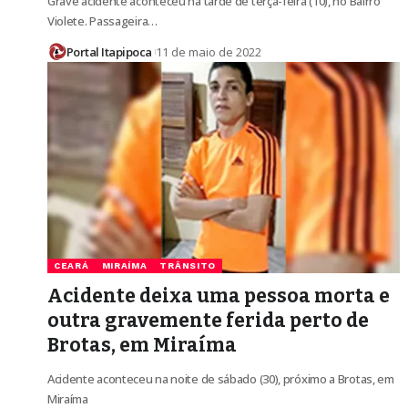
Grave acidente aconteceu na tarde de terça-feira (10), no Bairro
Violete. Passageira…
Portal Itapipoca
11 de maio de 2022
CEARÁ
MIRAÍMA
TRÂNSITO
Acidente deixa uma pessoa morta e
outra gravemente ferida perto de
Brotas, em Miraíma
Acidente aconteceu na noite de sábado (30), próximo a Brotas, em
Miraíma