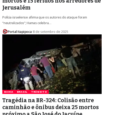
mortos e 15 feridos nos arredores de
Jerusalém
Polícia israelense afirma que os autores do ataque foram
“neutralizados”; Hamas celebra…
Portal Itapipoca
8 de setembro de 2025
BAHIA
BRASIL
TRÂNSITO
Tragédia na BR-324: Colisão entre
caminhão e ônibus deixa 25 mortos
próximo a São José do Jacuípe