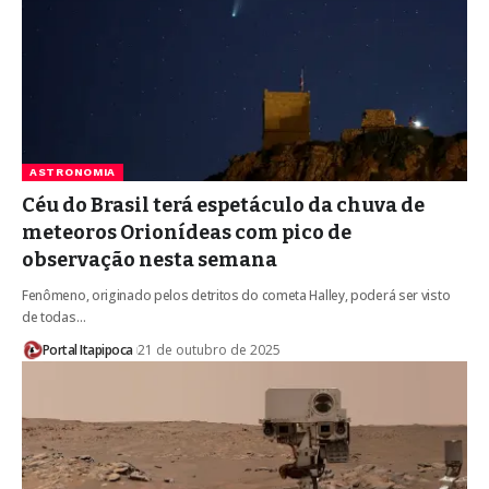
ASTRONOMIA
Céu do Brasil terá espetáculo da chuva de
meteoros Orionídeas com pico de
observação nesta semana
Fenômeno, originado pelos detritos do cometa Halley, poderá ser visto
de todas…
Portal Itapipoca
21 de outubro de 2025