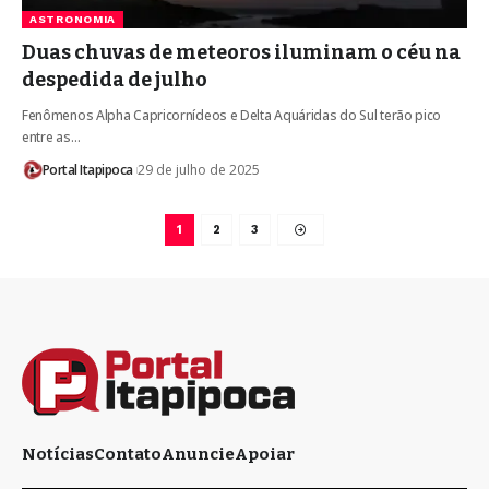
ASTRONOMIA
Duas chuvas de meteoros iluminam o céu na
despedida de julho
Fenômenos Alpha Capricornídeos e Delta Aquáridas do Sul terão pico
entre as…
Portal Itapipoca
29 de julho de 2025
1
2
3
Notícias
Contato
Anuncie
Apoiar