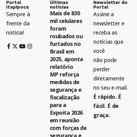
Portal
Últimas
Newsletter do
Itapipoca
notícias
Portal
Mais de 830
Sempre à
Assine a
mil celulares
frente da
newsletter e
foram
notícia!
receba as
roubados ou
notícias que
furtados no
você
Brasil em
2025, aponta
não pode
relatório
perder
MP reforça
diretamente
medidas de
no seu e-mail.
segurança e
É rápido. É
fiscalização
para a
fácil. É de
Expoita 2026
graça.
em reunião
com forças de
segurança e