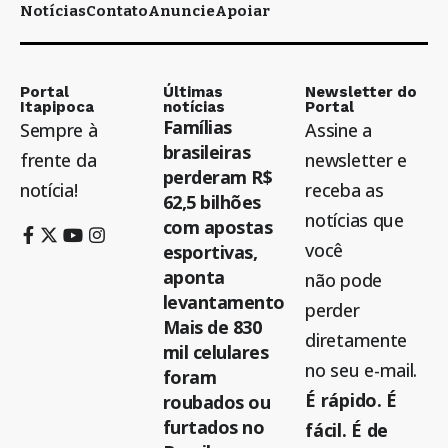
Notícias
Contato
Anuncie
Apoiar
Portal
Últimas
Newsletter do
Itapipoca
notícias
Portal
Famílias
Sempre à
Assine a
brasileiras
frente da
newsletter e
perderam R$
notícia!
receba as
62,5 bilhões
notícias que
com apostas
você
esportivas,
aponta
não pode
levantamento
perder
Mais de 830
diretamente
mil celulares
no seu e-mail.
foram
É rápido. É
roubados ou
furtados no
fácil. É de