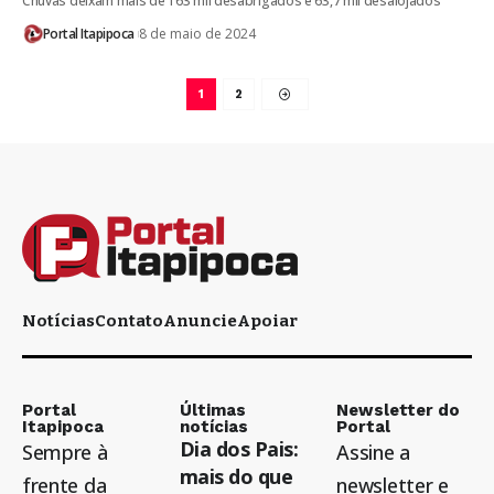
Chuvas deixam mais de 163 mil desabrigados e 63,7 mil desalojados
Portal Itapipoca
8 de maio de 2024
1
2
Notícias
Contato
Anuncie
Apoiar
Portal
Últimas
Newsletter do
Itapipoca
notícias
Portal
Dia dos Pais:
Sempre à
Assine a
mais do que
frente da
newsletter e