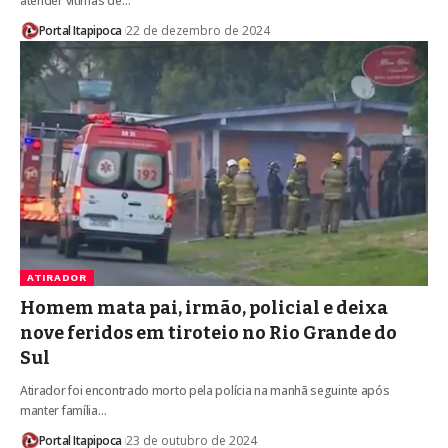
atender vítimas de…
Portal Itapipoca
22 de dezembro de 2024
ATIRADOR
Homem mata pai, irmão, policial e deixa
nove feridos em tiroteio no Rio Grande do
Sul
Atirador foi encontrado morto pela polícia na manhã seguinte após
manter família…
Portal Itapipoca
23 de outubro de 2024