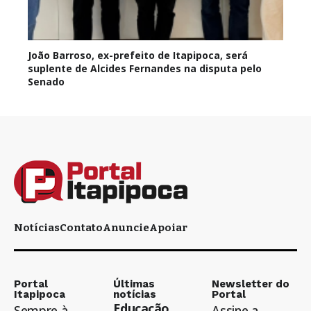
João Barroso, ex-prefeito de Itapipoca, será
suplente de Alcides Fernandes na disputa pelo
Senado
Notícias
Contato
Anuncie
Apoiar
Portal
Últimas
Newsletter do
Itapipoca
notícias
Portal
Educação
Sempre à
Assine a