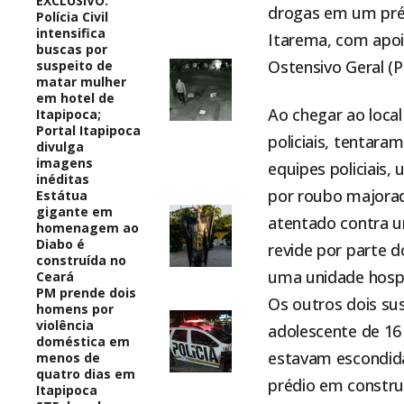
EXCLUSIVO:
drogas em um préd
Polícia Civil
intensifica
Itarema, com apoi
buscas por
Ostensivo Geral (P
suspeito de
matar mulher
em hotel de
Ao chegar ao local
Itapipoca;
Portal Itapipoca
policiais, tentara
divulga
imagens
equipes policiais
inéditas
por roubo majorad
Estátua
gigante em
atentado contra um
homenagem ao
Diabo é
revide por parte d
construída no
uma unidade hospit
Ceará
PM prende dois
Os outros dois su
homens por
violência
adolescente de 16
doméstica em
estavam escondida
menos de
quatro dias em
prédio em constru
Itapipoca