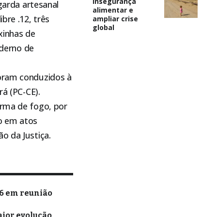
insegurança
ngarda artesanal
alimentar e
bre .12, três
ampliar crise
global
xinhas de
derno de
foram conduzidos à
rá (PC-CE).
arma de fogo, por
do em atos
o da Justiça.
26 em reunião
aior evolução