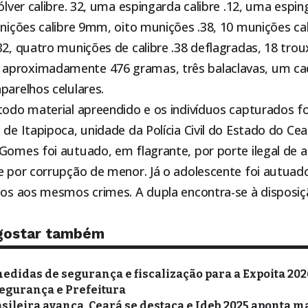
vólver calibre. 32, uma espingarda calibre .12, uma espi
unições calibre 9mm, oito munições .38, 10 munições cali
32, quatro munições de calibre .38 deflagradas, 18 trou
aproximadamente 476 gramas, três balaclavas, um ca
parelhos celulares.
 todo material apreendido e os indivíduos capturados 
l de
Itapipoca
, unidade da Polícia Civil do Estado do Cea
 Gomes foi autuado, em flagrante, por porte ilegal de 
 e por corrupção de menor. Já o adolescente foi autua
gos aos mesmos crimes. A dupla encontra-se à disposiçã
gostar também
edidas de segurança e fiscalização para a Expoita 20
egurança e Prefeitura
sileira avança, Ceará se destaca e Ideb 2025 aponta m