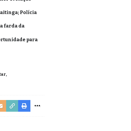
itinga; Polícia
a farda da
ortunidade para
tar