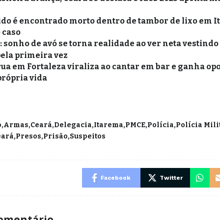
o é encontrado morto dentro de tambor de lixo em Ita
o caso
sonho de avó se torna realidade ao ver neta vestindo 
pela primeira vez
ua em Fortaleza viraliza ao cantar em bar e ganha op
própria vida
o
Armas
Ceará
Delegacia
Itarema
PMCE
Polícia
Polícia Mili
eará
Presos
Prisão
Suspeitos
Facebook
Twitter
omentário