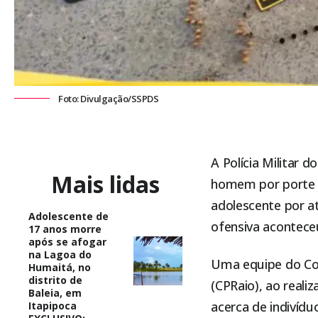
Foto: Divulgação/SSPDS
A Polícia Militar
Mais lidas
homem por porte i
adolescente por at
Adolescente de
ofensiva aconteceu
17 anos morre
após se afogar
na Lagoa do
Uma equipe do Com
Humaitá, no
distrito de
(CPRaio), ao reali
Baleia, em
acerca de indivíd
Itapipoca