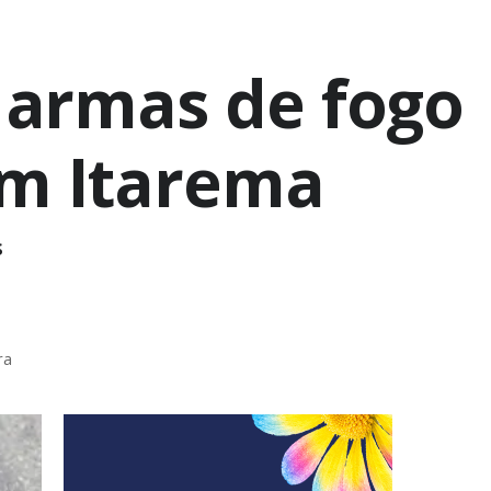
o armas de fogo
em Itarema
s
ra