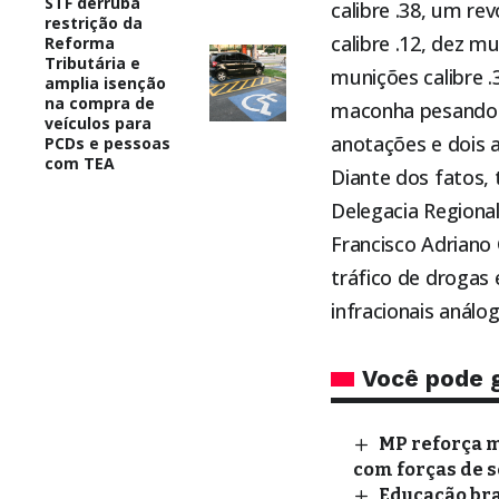
STF derruba
calibre .38, um re
restrição da
calibre .12, dez m
Reforma
Tributária e
munições calibre .
amplia isenção
na compra de
maconha pesando 
veículos para
anotações e dois a
PCDs e pessoas
com TEA
Diante dos fatos,
Delegacia Regiona
Francisco Adriano
tráfico de drogas
infracionais análo
Você pode 
MP reforça m
com forças de s
Educação bra