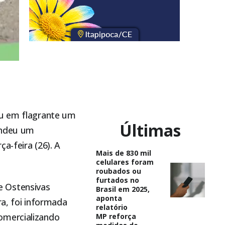
eu em flagrante um
Últimas
endeu um
a-feira (26). A
Mais de 830 mil
celulares foram
roubados ou
furtados no
e Ostensivas
Brasil em 2025,
aponta
ra, foi informada
relatório
omercializando
MP reforça