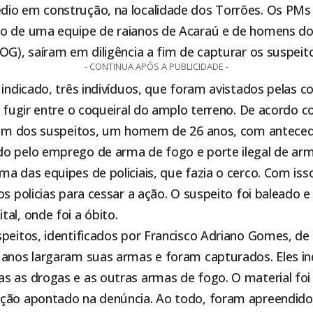
io em construção, na localidade dos Torrões. Os PMs
o de uma equipe de raianos de Acaraú e de homens do
OG), saíram em diligência a fim de capturar os suspeit
- CONTINUA APÓS A PUBLICIDADE -
 indicado, três indivíduos, que foram avistados pelas 
m fugir entre o coqueiral do amplo terreno. De acordo 
, um dos suspeitos, um homem de 26 anos, com anteced
o pelo emprego de arma de fogo e porte ilegal de arm
a das equipes de policiais, que fazia o cerco. Com isso
os policias para cessar a ação. O suspeito foi baleado e
al, onde foi a óbito.
speitos, identificados por Francisco Adriano Gomes, de
 anos largaram suas armas e foram capturados. Eles i
s as drogas e as outras armas de fogo. O material fo
ção apontado na denúncia. Ao todo, foram apreendidos