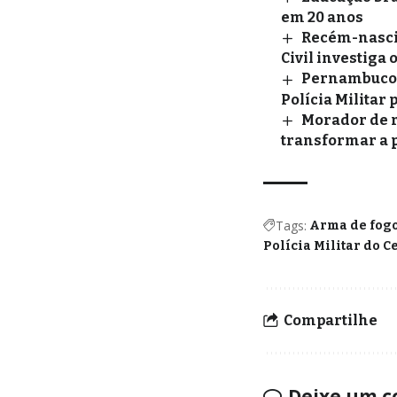
em 20 anos
Recém-nascid
Civil investiga 
Pernambuco: 
Polícia Militar 
Morador de r
transformar a 
Tags:
Arma de fog
Polícia Militar do C
Compartilhe
Deixe um c