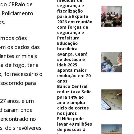
medidas de
 do CPRaio de
segurança e
fiscalização
 Policiamento
para a Expoita
os.
2026 em reunião
com forças de
segurança e
composições
Prefeitura
Educação
com os dados das
brasileira
avança, Ceará
entes criminais
se destaca e
a de fogo, teria
Ideb 2025
aponta maior
, foi necessário o
evolução em 20
anos
 socorrido para
Banco Central
reduz taxa Selic
para 14% ao
 27 anos, e um
ano e amplia
ciclo de cortes
ndicaram onde
nos juros
i encontrado no
El Niño pode
levar 49 milhões
: dois revólveres
de pessoas à