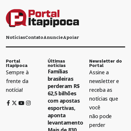
Notícias
Contato
Anuncie
Apoiar
Portal
Últimas
Newsletter do
Itapipoca
notícias
Portal
Famílias
Sempre à
Assine a
brasileiras
frente da
newsletter e
perderam R$
notícia!
receba as
62,5 bilhões
notícias que
com apostas
você
esportivas,
aponta
não pode
levantamento
perder
Mais de 830