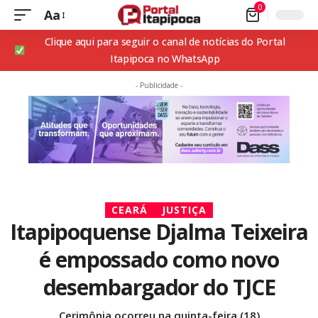
0
Aa
Clique aqui para seguir o canal de notícias do Portal
Itapipoca no WhatsApp
- Publicidade -
CEARÁ
JUSTIÇA
Itapipoquense Djalma Teixeira
é empossado como novo
desembargador do TJCE
Cerimônia ocorreu na quinta-feira (18)