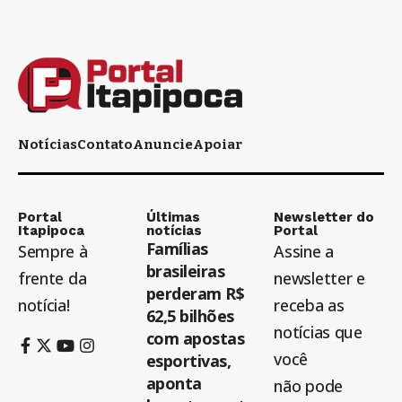
Notícias
Contato
Anuncie
Apoiar
Portal
Últimas
Newsletter do
Itapipoca
notícias
Portal
Famílias
Sempre à
Assine a
brasileiras
frente da
newsletter e
perderam R$
notícia!
receba as
62,5 bilhões
notícias que
com apostas
você
esportivas,
aponta
não pode