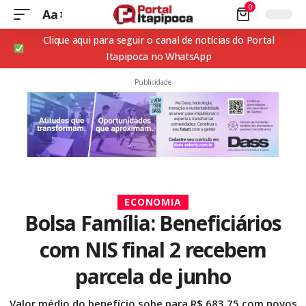
0
Aa
Clique aqui para seguir o canal de notícias do Portal
Itapipoca no WhatsApp
- Publicidade -
ECONOMIA
Bolsa Família: Beneficiários
com NIS final 2 recebem
parcela de junho
Valor médio do benefício sobe para R$ 683,75 com novos