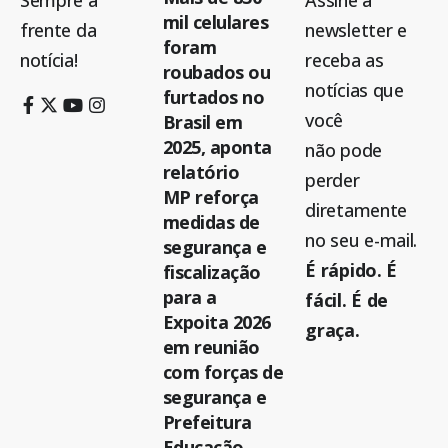
Sempre à
Assine a
mil celulares
frente da
newsletter e
foram
notícia!
receba as
roubados ou
notícias que
furtados no
você
Brasil em
2025, aponta
não pode
relatório
perder
MP reforça
diretamente
medidas de
no seu e-mail.
segurança e
É rápido. É
fiscalização
para a
fácil. É de
Expoita 2026
graça.
em reunião
com forças de
segurança e
Prefeitura
Educação