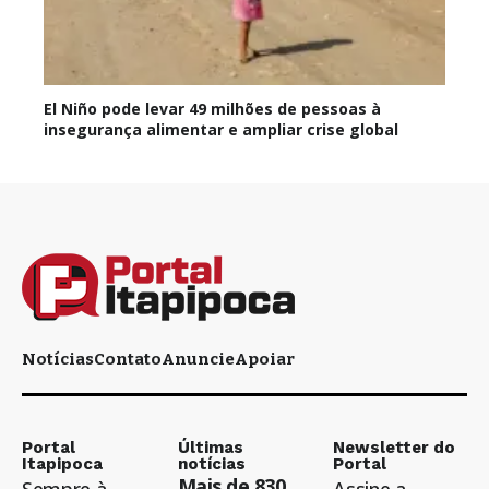
El Niño pode levar 49 milhões de pessoas à
insegurança alimentar e ampliar crise global
Notícias
Contato
Anuncie
Apoiar
Portal
Últimas
Newsletter do
Itapipoca
notícias
Portal
Mais de 830