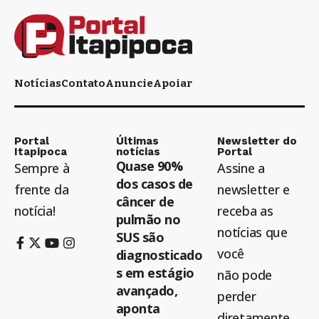
Notícias
Contato
Anuncie
Apoiar
Portal
Últimas
Newsletter do
Itapipoca
notícias
Portal
Quase 90%
Sempre à
Assine a
dos casos de
frente da
newsletter e
câncer de
notícia!
receba as
pulmão no
notícias que
SUS são
você
diagnosticado
s em estágio
não pode
avançado,
perder
aponta
diretamente