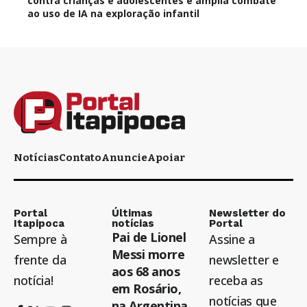
contra crianças e adolescentes e amplia combate
ao uso de IA na exploração infantil
Notícias
Contato
Anuncie
Apoiar
Portal
Últimas
Newsletter do
Itapipoca
notícias
Portal
Pai de Lionel
Sempre à
Assine a
Messi morre
frente da
newsletter e
aos 68 anos
notícia!
receba as
em Rosário,
notícias que
na Argentina