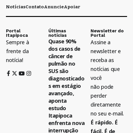
Notícias
Contato
Anuncie
Apoiar
Portal
Últimas
Newsletter do
Itapipoca
notícias
Portal
Quase 90%
Sempre à
Assine a
dos casos de
frente da
newsletter e
câncer de
notícia!
receba as
pulmão no
notícias que
SUS são
você
diagnosticado
s em estágio
não pode
avançado,
perder
aponta
diretamente
estudo
no seu e-mail.
Itapipoca
É rápido. É
enfrenta nova
interrupção
fácil. É de