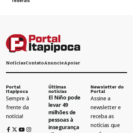
federais
Notícias
Contato
Anuncie
Apoiar
Portal
Últimas
Newsletter do
Itapipoca
notícias
Portal
El Niño pode
Sempre à
Assine a
levar 49
frente da
newsletter e
milhões de
notícia!
receba as
pessoas à
notícias que
insegurança