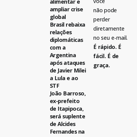
você
alimentar e
ampliar crise
não pode
global
perder
Brasil rebaixa
diretamente
relações
no seu e-mail.
diplomáticas
É rápido. É
com a
Argentina
fácil. É de
após ataques
graça.
de Javier Milei
a Lula e ao
STF
João Barroso,
ex-prefeito
de Itapipoca,
será suplente
de Alcides
Fernandes na