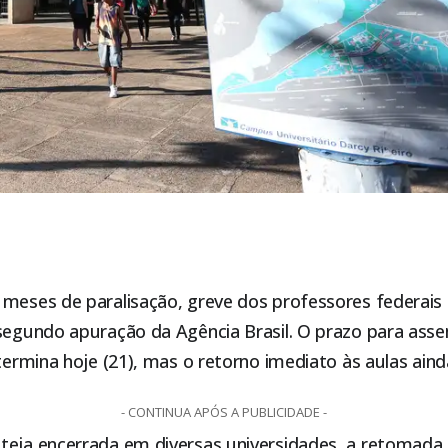
 meses de paralisação, greve dos professores federais
 segundo apuração da Agência Brasil. O prazo para ass
 termina hoje (21), mas o retorno imediato às aulas ain
- CONTINUA APÓS A PUBLICIDADE -
teja encerrada em diversas universidades, a retomada 