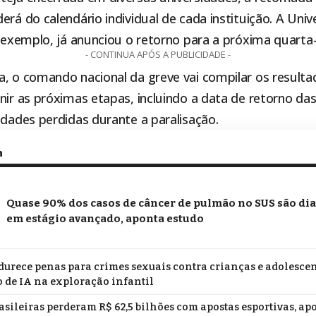
erá do calendário individual de cada instituição. A Uni
r exemplo, já anunciou o retorno para a próxima quarta-f
- CONTINUA APÓS A PUBLICIDADE -
a, o comando nacional da greve vai compilar os resulta
nir as próximas etapas, incluindo a data de retorno das
idades perdidas durante a paralisação.
m
Quase 90% dos casos de câncer de pulmão no SUS são di
em estágio avançado, aponta estudo
durece penas para crimes sexuais contra crianças e adolescen
 de IA na exploração infantil
asileiras perderam R$ 62,5 bilhões com apostas esportivas, ap