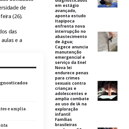
diagnosticados
em estágio
versidade de
avançado,
eira (26).
aponta estudo
Itapipoca
enfrenta nova
dos das
interrupção no
abastecimento
 aulas e a
de água;
Cagece anuncia
manutenção
emergencial e
serviço da Enel
Nova lei
endurece penas
para crimes
sexuais contra
agnosticados
crianças e
adolescentes e
amplia combate
ao uso de IA na
exploração
tes e amplia
infantil
Famílias
brasileiras
onta