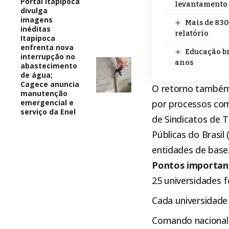
Portal Itapipoca
levantamento
divulga
imagens
Mais de 830
inéditas
relatório
Itapipoca
enfrenta nova
Educação br
interrupção no
anos
abastecimento
de água;
Cagece anuncia
O retorno também 
manutenção
emergencial e
por processos com
serviço da Enel
de Sindicatos de T
Públicas do Brasi
entidades de base
Pontos importan
25 universidades f
Cada universidade 
Comando nacional d