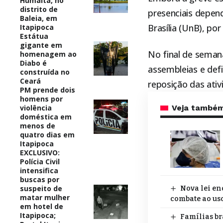
Humaitá, no
distrito de
presenciais depend
Baleia, em
Brasília (UnB), po
Itapipoca
Estátua
gigante em
No final de seman
homenagem ao
Diabo é
assembleias e defi
construída no
Ceará
reposição das ativ
PM prende dois
homens por
violência
Veja també
doméstica em
menos de
quatro dias em
Itapipoca
EXCLUSIVO:
Polícia Civil
intensifica
buscas por
suspeito de
Nova lei en
matar mulher
combate ao uso
em hotel de
Itapipoca;
Famílias br