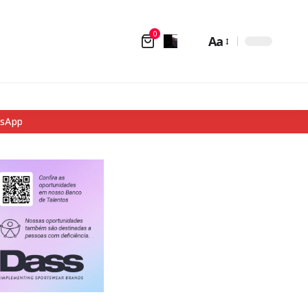
0
Aa
tsApp