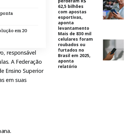
perderam R$
62,5 bilhões
com apostas
aponta
esportivas,
aponta
levantamento
volução em 20
Mais de 830 mil
celulares foram
roubados ou
furtados no
o, responsável
Brasil em 2025,
ulas. A Federação
aponta
relatório
de Ensino Superior
ias em suas
mana.