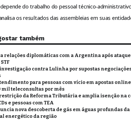
 depende do trabalho do pessoal técnico-administrativo
alisa os resultados das assembleias em suas entidad
gostar também
xa relações diplomáticas com a Argentina após ataques
o STF
 investigação contra Lulinha por supostas negociações
s
tendimento para pessoas com vício em apostas online 
0 mil teleconsultas por mês
restrição da Reforma Tributária e amplia isenção na 
PCDs e pessoas com TEA
uncia nova descoberta de gás em águas profundas da
al energético da região