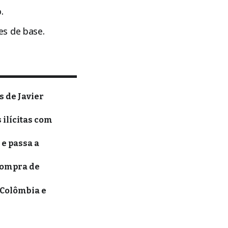
.
es de base.
 de Javier
 ilícitas com
e passa a
compra de
 Colômbia e