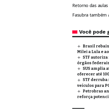
Retorno das aulas
Fasubra também an
Você pode 
Brasil rebai
Milei a Lula e a
STF autoriza
órgãos federai
SUS amplia a
oferecer até 10
STF derruba 
veículos para 
Petrobras an
reforça potenci