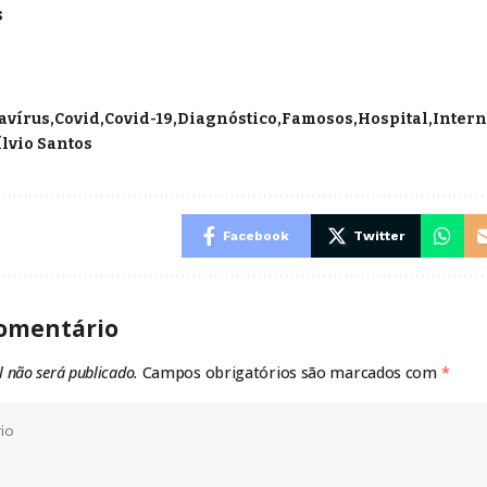
s
avírus
Covid
Covid-19
Diagnóstico
Famosos
Hospital
Inter
ílvio Santos
Facebook
Twitter
omentário
l não será publicado.
Campos obrigatórios são marcados com
*