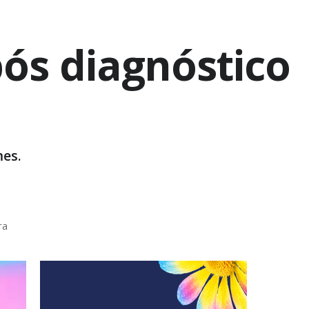
pós diagnóstico
es.
ra