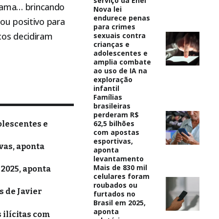
serviço da Enel
e ama… brincando
Nova lei
endurece penas
ou positivo para
para crimes
cos decidiram
sexuais contra
crianças e
adolescentes e
amplia combate
ao uso de IA na
exploração
infantil
Famílias
brasileiras
perderam R$
62,5 bilhões
olescentes e
com apostas
esportivas,
vas, aponta
aponta
levantamento
Mais de 830 mil
 2025, aponta
celulares foram
roubados ou
 de Javier
furtados no
Brasil em 2025,
aponta
 ilícitas com