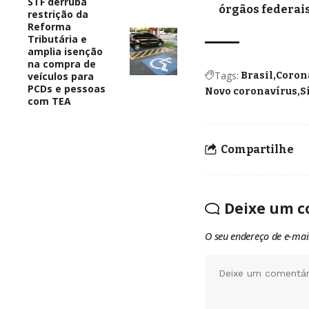
STF derruba
órgãos federai
restrição da
Reforma
Tributária e
amplia isenção
na compra de
Tags:
veículos para
Brasil
Coron
PCDs e pessoas
Novo coronavírus
S
com TEA
Compartilhe
Deixe um c
O seu endereço de e-mai