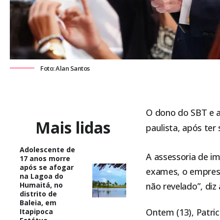
Foto: Alan Santos
O dono do SBT e ap
Mais lidas
paulista, após ter
Adolescente de
A assessoria de i
17 anos morre
após se afogar
exames, o empresár
na Lagoa do
Humaitá, no
não revelado”, diz
distrito de
Baleia, em
Ontem (13), Patri
Itapipoca