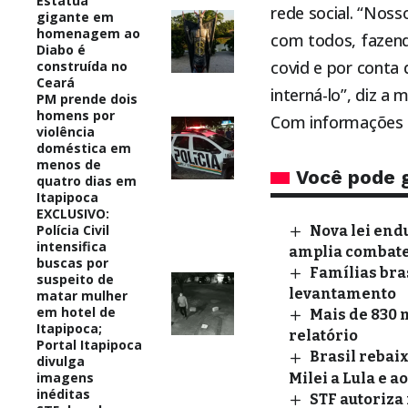
Estátua
rede social. “Nos
gigante em
homenagem ao
com todos, fazend
Diabo é
covid e por conta
construída no
Ceará
interná-lo”, diz a
PM prende dois
homens por
Com informações d
violência
doméstica em
menos de
Você pode 
quatro dias em
Itapipoca
EXCLUSIVO:
Polícia Civil
Nova lei end
intensifica
amplia combate 
buscas por
Famílias bra
suspeito de
levantamento
matar mulher
em hotel de
Mais de 830 
Itapipoca;
relatório
Portal Itapipoca
Brasil rebai
divulga
imagens
Milei a Lula e a
inéditas
STF autoriza