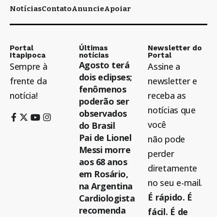
Notícias
Contato
Anuncie
Apoiar
Portal
Últimas
Newsletter do
Itapipoca
notícias
Portal
Agosto terá
Sempre à
Assine a
dois eclipses;
frente da
newsletter e
fenômenos
notícia!
receba as
poderão ser
notícias que
observados
você
do Brasil
Pai de Lionel
não pode
Messi morre
perder
aos 68 anos
diretamente
em Rosário,
no seu e-mail.
na Argentina
É rápido. É
Cardiologista
recomenda
fácil. É de