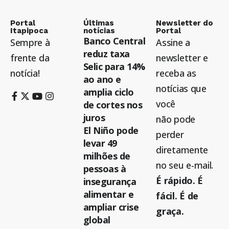
Portal
Últimas
Newsletter do
Itapipoca
notícias
Portal
Banco Central
Sempre à
Assine a
reduz taxa
frente da
newsletter e
Selic para 14%
notícia!
receba as
ao ano e
notícias que
amplia ciclo
você
de cortes nos
juros
não pode
El Niño pode
perder
levar 49
diretamente
milhões de
no seu e-mail.
pessoas à
É rápido. É
insegurança
alimentar e
fácil. É de
ampliar crise
graça.
global