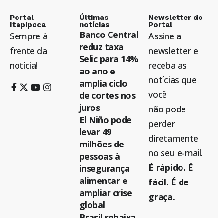
Portal
Últimas
Newsletter do
Itapipoca
notícias
Portal
Banco Central
Sempre à
Assine a
reduz taxa
frente da
newsletter e
Selic para 14%
notícia!
receba as
ao ano e
notícias que
amplia ciclo
você
de cortes nos
juros
não pode
El Niño pode
perder
levar 49
diretamente
milhões de
no seu e-mail.
pessoas à
É rápido. É
insegurança
alimentar e
fácil. É de
ampliar crise
graça.
global
Brasil rebaixa