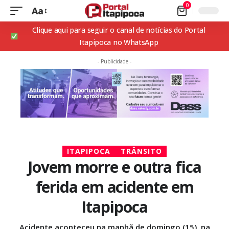
0
Aa
Clique aqui para seguir o canal de notícias do Portal
Itapipoca no WhatsApp
- Publicidade -
ITAPIPOCA
TRÂNSITO
Jovem morre e outra fica
ferida em acidente em
Itapipoca
Acidente aconteceu na manhã de domingo (15), na