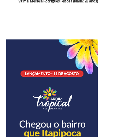
Vítima: Meiriele Rodrigues Feitosa (Idade: 28 anos)