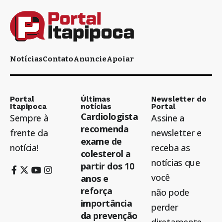
Notícias
Contato
Anuncie
Apoiar
Portal
Últimas
Newsletter do
Itapipoca
notícias
Portal
Cardiologista
Sempre à
Assine a
recomenda
frente da
newsletter e
exame de
notícia!
receba as
colesterol a
notícias que
partir dos 10
você
anos e
reforça
não pode
importância
perder
da prevenção