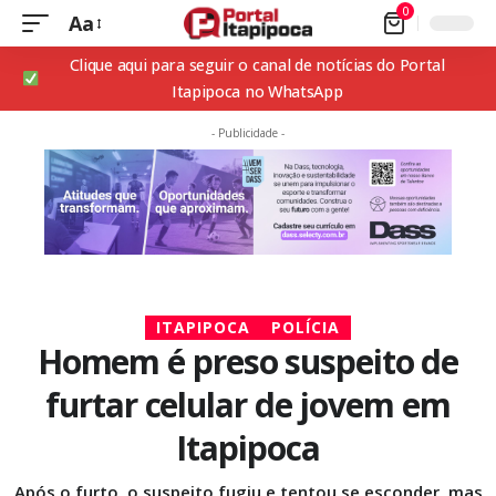
0
Aa
Clique aqui para seguir o canal de notícias do Portal
Itapipoca no WhatsApp
- Publicidade -
ITAPIPOCA
POLÍCIA
Homem é preso suspeito de
furtar celular de jovem em
Itapipoca
Após o furto, o suspeito fugiu e tentou se esconder, mas